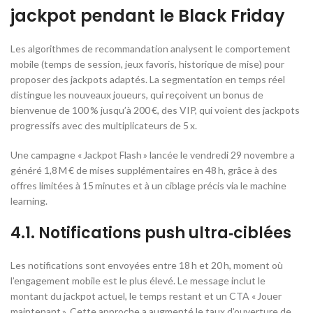
jackpot pendant le Black Friday
Les algorithmes de recommandation analysent le comportement
mobile (temps de session, jeux favoris, historique de mise) pour
proposer des jackpots adaptés. La segmentation en temps réel
distingue les nouveaux joueurs, qui reçoivent un bonus de
bienvenue de 100 % jusqu’à 200 €, des VIP, qui voient des jackpots
progressifs avec des multiplicateurs de 5 x.
Une campagne « Jackpot Flash » lancée le vendredi 29 novembre a
généré 1,8 M € de mises supplémentaires en 48 h, grâce à des
offres limitées à 15 minutes et à un ciblage précis via le machine
learning.
4.1. Notifications push ultra‑ciblées
Les notifications sont envoyées entre 18 h et 20 h, moment où
l’engagement mobile est le plus élevé. Le message inclut le
montant du jackpot actuel, le temps restant et un CTA « Jouer
maintenant ». Cette approche a augmenté le taux d’ouverture de