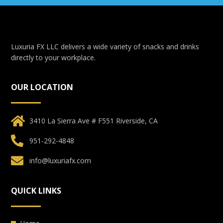
Luxuria FX LLC delivers a wide variety of snacks and drinks
directly to your workplace.
OUR LOCATION
3410 La Sierra Ave # F551 Riverside, CA
951-292-4848
info@luxuriafx.com
QUICK LINKS