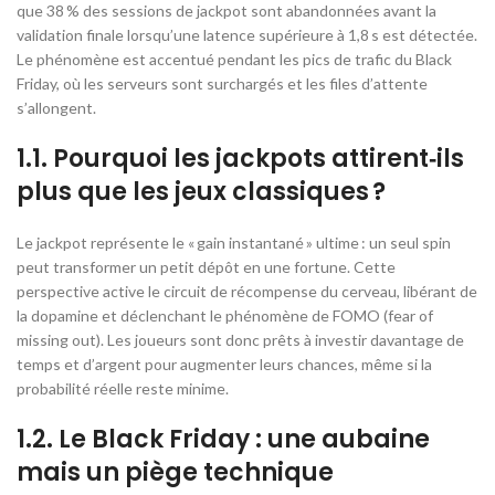
que 38 % des sessions de jackpot sont abandonnées avant la
validation finale lorsqu’une latence supérieure à 1,8 s est détectée.
Le phénomène est accentué pendant les pics de trafic du Black
Friday, où les serveurs sont surchargés et les files d’attente
s’allongent.
1.1. Pourquoi les jackpots attirent‑ils
plus que les jeux classiques ?
Le jackpot représente le « gain instantané » ultime : un seul spin
peut transformer un petit dépôt en une fortune. Cette
perspective active le circuit de récompense du cerveau, libérant de
la dopamine et déclenchant le phénomène de FOMO (fear of
missing out). Les joueurs sont donc prêts à investir davantage de
temps et d’argent pour augmenter leurs chances, même si la
probabilité réelle reste minime.
1.2. Le Black Friday : une aubaine
mais un piège technique