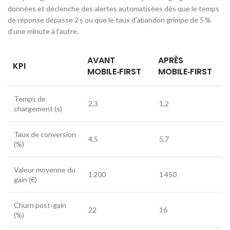
données et déclenche des alertes automatisées dès que le temps
de réponse dépasse 2 s ou que le taux d’abandon grimpe de 5 %
d’une minute à l’autre.
AVANT
APRÈS
KPI
MOBILE‑FIRST
MOBILE‑FIRST
Temps de
2,3
1,2
chargement (s)
Taux de conversion
4,5
5,7
(%)
Valeur moyenne du
1 200
1 450
gain (€)
Churn post‑gain
22
16
(%)