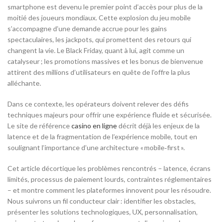
smartphone est devenu le premier point d’accès pour plus de la
moitié des joueurs mondiaux. Cette explosion du jeu mobile
s’accompagne d’une demande accrue pour les gains
spectaculaires, les jackpots, qui promettent des retours qui
changent la vie. Le Black Friday, quant à lui, agit comme un
catalyseur ; les promotions massives et les bonus de bienvenue
attirent des millions d’utilisateurs en quête de l’offre la plus
alléchante.
Dans ce contexte, les opérateurs doivent relever des défis
techniques majeurs pour offrir une expérience fluide et sécurisée.
Le site de référence
casino en ligne
décrit déjà les enjeux de la
latence et de la fragmentation de l’expérience mobile, tout en
soulignant l’importance d’une architecture « mobile‑first ».
Cet article décortique les problèmes rencontrés – latence, écrans
limités, processus de paiement lourds, contraintes réglementaires
– et montre comment les plateformes innovent pour les résoudre.
Nous suivrons un fil conducteur clair : identifier les obstacles,
présenter les solutions technologiques, UX, personnalisation,