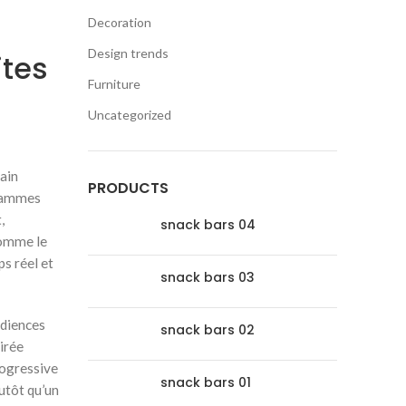
Decoration
Design trends
ites
Furniture
Uncategorized
rain
PRODUCTS
grammes
,
snack bars 04
comme le
ps réel et
snack bars 03
udiences
snack bars 02
irée
rogressive
snack bars 01
utôt qu’un