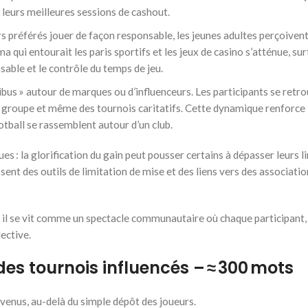
leurs meilleures sessions de cashout.
s préférés jouer de façon responsable, les jeunes adultes perçoivent 
 qui entourait les paris sportifs et les jeux de casino s’atténue, su
sable et le contrôle du temps de jeu.
ibus » autour de marques ou d’influenceurs. Les participants se retr
n groupe et même des tournois caritatifs. Cette dynamique renforce 
tball se rassemblent autour d’un club.
ues : la glorification du gain peut pousser certains à dépasser leurs l
nt des outils de limitation de mise et des liens vers des associatio
ée ; il se vit comme un spectacle communautaire où chaque participant, 
lective.
des tournois influencés – ≈ 300 mots
venus, au-delà du simple dépôt des joueurs.