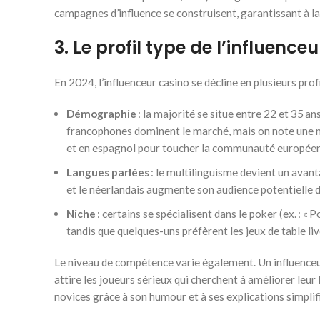
campagnes d’influence se construisent, garantissant à la fo
3. Le profil type de l’influenc
En 2024, l’influenceur casino se décline en plusieurs prof
Démographie
: la majorité se situe entre 22 et 35 
francophones dominent le marché, mais on note une m
et en espagnol pour toucher la communauté europée
Langues parlées
: le multilinguisme devient un avant
et le néerlandais augmente son audience potentielle 
Niche
: certains se spécialisent dans le poker (ex. : 
tandis que quelques-uns préfèrent les jeux de table li
Le niveau de compétence varie également. Un influenceur
attire les joueurs sérieux qui cherchent à améliorer leur
novices grâce à son humour et à ses explications simplif