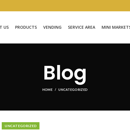
T US
PRODUCTS
VENDING
SERVICE AREA
MINI MARKET
Blog
HOME
UNCATEGORIZED
UNCATEGORIZED