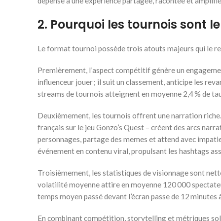
dépense à une expérience partagée, racontée et amplifiée
2. Pourquoi les tournois sont l
Le format tournoi possède trois atouts majeurs qui le ren
Premièrement, l’aspect compétitif génère un engagemen
influenceur jouer ; il suit un classement, anticipe les 
streams de tournois atteignent en moyenne 2,4 % de taux
Deuxièmement, les tournois offrent une narration riche.
français sur le jeu Gonzo’s Quest – créent des arcs narra
personnages, partage des memes et attend avec impatien
événement en contenu viral, propulsant les hashtags ass
Troisièmement, les statistiques de visionnage sont nett
volatilité moyenne attire en moyenne 120 000 spectateur
temps moyen passé devant l’écran passe de 12 minutes à 
En combinant compétition, storytelling et métriques soli