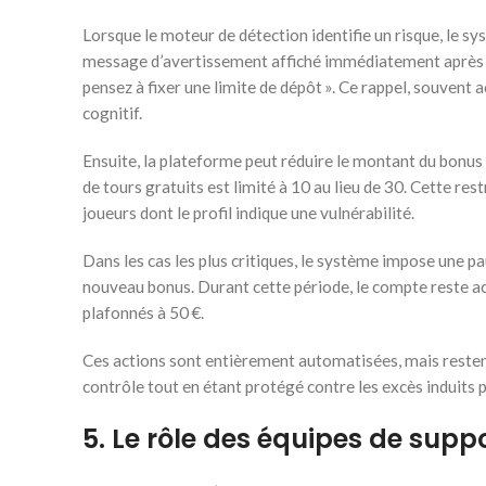
Lorsque le moteur de détection identifie un risque, le 
message d’avertissement affiché immédiatement après la 
pensez à fixer une limite de dépôt ». Ce rappel, souvent
cognitif.
Ensuite, la plateforme peut réduire le montant du bonus a
de tours gratuits est limité à 10 au lieu de 30. Cette res
joueurs dont le profil indique une vulnérabilité.
Dans les cas les plus critiques, le système impose une p
nouveau bonus. Durant cette période, le compte reste ac
plafonnés à 50 €.
Ces actions sont entièrement automatisées, mais restent 
contrôle tout en étant protégé contre les excès induits p
5. Le rôle des équipes de supp