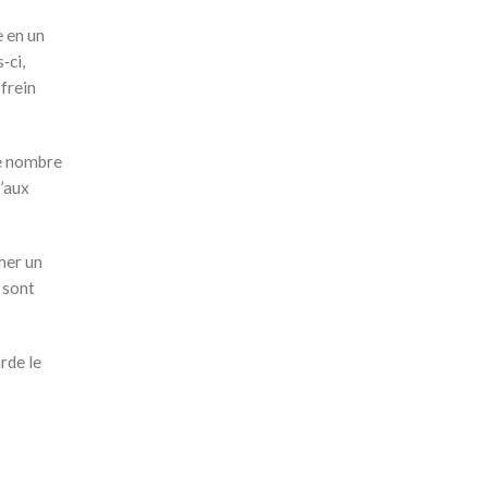
e en un
‑ci,
 frein
le nombre
u’aux
mer un
 sont
rde le