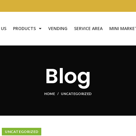
 US
PRODUCTS
VENDING
SERVICE AREA
MINI MARKE
Blog
HOME
UNCATEGORIZED
UNCATEGORIZED