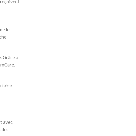
s reçoivent
ne le
oche
e. Grâce à
GamCare.
ritère
ît avec
à des