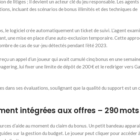
on de litiges ; il devient un acteur clé du jeu responsable. Les agent
ions, incluant des scénarios de bonus illimités et des techniques de
, le logiciel crée automatiquement un ticket de suivi. L’agent exami
chéant, une mise en place d’une auto‑exclusion temporaire. Cette appr
ombre de cas de sur‑jeu détectés pendant l’été 2023.
i reçu un appel d’un joueur qui avait cumulé cinq bonus en une semain
wagering, lui fixer une limite de dépôt de 200 € et le rediriger vers 
s dans ses évaluations, soulignant que la qualité du support est un c
nt intégrées aux offres – 290 mots
ources d’aide au moment du claim du bonus. Un petit bandeau appara
ides sur la gestion du budget. Le joueur peut cliquer pour accéder 