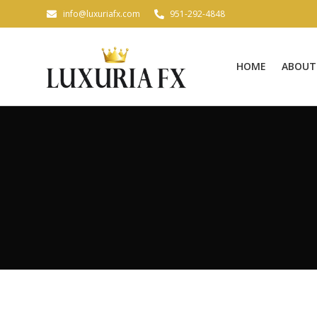
info@luxuriafx.com
951-292-4848
HOME
ABOUT