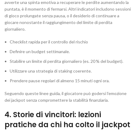
avverte una spinta emotiva a recuperare le perdite aumentando la
puntata, è il momento di fermarsi. Altri indicatori includono sessioni
di gioco prolungate senza pausa, o il desiderio di continuare a
giocare nonostante il raggiungimento del limite di perdita
giornaliero.
Checklist rapida per il controllo del rischio
Definire un budget settimanale.
Stabilire un limite di perdita giornaliero (es. 20 % del budget).
Utilizzare una strategia di staking coerente.
Prendere pause regolari di almeno 15 minuti ogni ora.
Seguendo queste linee guida, il giocatore può godersi l’emozione
dei jackpot senza compromettere la stabilità finanziaria.
4. Storie di vincitori: lezioni
pratiche da chi ha colto il jackpot