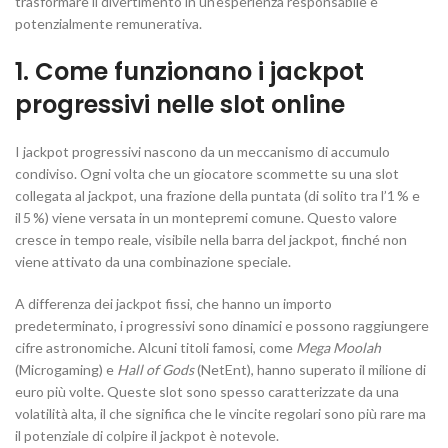
trasformare il divertimento in un’esperienza responsabile e
potenzialmente remunerativa.
1. Come funzionano i jackpot
progressivi nelle slot online
I jackpot progressivi nascono da un meccanismo di accumulo
condiviso. Ogni volta che un giocatore scommette su una slot
collegata al jackpot, una frazione della puntata (di solito tra l’1 % e
il 5 %) viene versata in un montepremi comune. Questo valore
cresce in tempo reale, visibile nella barra del jackpot, finché non
viene attivato da una combinazione speciale.
A differenza dei jackpot fissi, che hanno un importo
predeterminato, i progressivi sono dinamici e possono raggiungere
cifre astronomiche. Alcuni titoli famosi, come
Mega Moolah
(Microgaming) e
Hall of Gods
(NetEnt), hanno superato il milione di
euro più volte. Queste slot sono spesso caratterizzate da una
volatilità alta, il che significa che le vincite regolari sono più rare ma
il potenziale di colpire il jackpot è notevole.