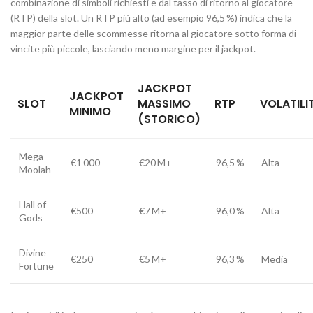
combinazione di simboli richiesti e dal tasso di ritorno al giocatore
(RTP) della slot. Un RTP più alto (ad esempio 96,5 %) indica che la
maggior parte delle scommesse ritorna al giocatore sotto forma di
vincite più piccole, lasciando meno margine per il jackpot.
JACKPOT
JACKPOT
SLOT
MASSIMO
RTP
VOLATILI
MINIMO
(STORICO)
Mega
€1 000
€20 M+
96,5 %
Alta
Moolah
Hall of
€500
€7 M+
96,0 %
Alta
Gods
Divine
€250
€5 M+
96,3 %
Media
Fortune