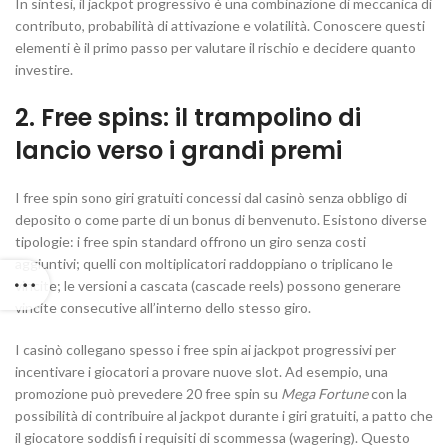
In sintesi, il jackpot progressivo è una combinazione di meccanica di
contributo, probabilità di attivazione e volatilità. Conoscere questi
elementi è il primo passo per valutare il rischio e decidere quanto
investire.
2. Free spins: il trampolino di
lancio verso i grandi premi
I free spin sono giri gratuiti concessi dal casinò senza obbligo di
deposito o come parte di un bonus di benvenuto. Esistono diverse
tipologie: i free spin standard offrono un giro senza costi
aggiuntivi; quelli con moltiplicatori raddoppiano o triplicano le
vincite; le versioni a cascata (cascade reels) possono generare
vincite consecutive all’interno dello stesso giro.
I casinò collegano spesso i free spin ai jackpot progressivi per
incentivare i giocatori a provare nuove slot. Ad esempio, una
promozione può prevedere 20 free spin su
Mega Fortune
con la
possibilità di contribuire al jackpot durante i giri gratuiti, a patto che
il giocatore soddisfi i requisiti di scommessa (wagering). Questo