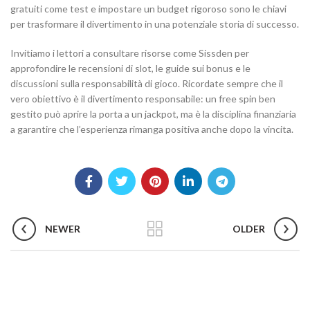
gratuiti come test e impostare un budget rigoroso sono le chiavi
per trasformare il divertimento in una potenziale storia di successo.
Invitiamo i lettori a consultare risorse come Sissden per
approfondire le recensioni di slot, le guide sui bonus e le
discussioni sulla responsabilità di gioco. Ricordate sempre che il
vero obiettivo è il divertimento responsabile: un free spin ben
gestito può aprire la porta a un jackpot, ma è la disciplina finanziaria
a garantire che l’esperienza rimanga positiva anche dopo la vincita.
NEWER
OLDER