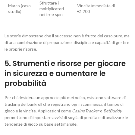
Sfruttare i
Marco (caso
Vincita immediata di
moltiplicatori
studio)
€1 200
nei free spin
Le storie dimostrano che il successo non è frutto del caso puro, ma
di una combinazione di preparazione, disciplina e capacità di gestire
le proprie risorse.
5. Strumenti e risorse per giocare
in sicurezza e aumentare le
probabilità
Per chi desidera un approccio più metodico, esistono software di
tracking del bankroll che registrano ogni scommessa, il tempo di
gioco e le vincite. Applicazioni come
CasinoTracker
o
BetBuddy
permettono di impostare avvisi di soglia di perdita e di analizzare le
tendenze di gioco su base settimanale.