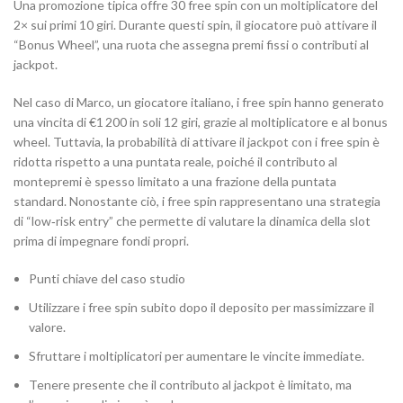
Una promozione tipica offre 30 free spin con un moltiplicatore del
2× sui primi 10 giri. Durante questi spin, il giocatore può attivare il
“Bonus Wheel”, una ruota che assegna premi fissi o contributi al
jackpot.
Nel caso di Marco, un giocatore italiano, i free spin hanno generato
una vincita di €1 200 in soli 12 giri, grazie al moltiplicatore e al bonus
wheel. Tuttavia, la probabilità di attivare il jackpot con i free spin è
ridotta rispetto a una puntata reale, poiché il contributo al
montepremi è spesso limitato a una frazione della puntata
standard. Nonostante ciò, i free spin rappresentano una strategia
di “low‑risk entry” che permette di valutare la dinamica della slot
prima di impegnare fondi propri.
Punti chiave del caso studio
Utilizzare i free spin subito dopo il deposito per massimizzare il
valore.
Sfruttare i moltiplicatori per aumentare le vincite immediate.
Tenere presente che il contributo al jackpot è limitato, ma