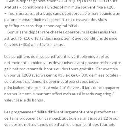
– Bonus dépôt : généralement « 100 % jusqu’à €500 + 200 tours
gratuits », conditionné à un dépôt minimum souvent fixé à €20 .
– Tours gratuits : attribués sans dépôt préalable mais soumis à un
plafond mensuel limité ; ils permettent d’essayer des slots
spécifiques sans risquer son capital initial .
– Bonus sans dépôt : rare chez les opérateurs régulés mais très
attractif (« €10 offerts dès inscription ») avec conditions de mise
élevées (>30x) afin d’éviter l’abus .
Les conditions de mise constituent le véritable piège : elles
déterminent combien vous devez miser avant pouvoir retirer votre
gain net provenant du bonus ou des tours gratuits . Par exemple
un bonus €200 avec wagering ×35 exige €7 000 de mises totales –
ce qui peut rapidement devenir coûteux si vous jouez
principalement aux slots à volatilité élevée . Il faut donc comparer
non seulement le montant offert mais aussi le ratio wagering /
valeur réelle du bonus .
Les programmes fidélité diffèrent largement entre plateformes :
certains proposent un cashback quotidien allant jusqu’à 12 % sur
vos pertes nettes tandis que d’autres organisent des tournois