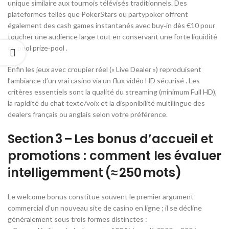
unique similaire aux tournois télévisés traditionnels. Des
plateformes telles que PokerStars ou partypoker offrent
également des cash games instantanés avec buy‑in dès €10 pour
toucher une audience large tout en conservant une forte liquidité
du pool prize‑pool .
Enfin les jeux avec croupier réel (« Live Dealer ») reproduisent
l’ambiance d’un vrai casino via un flux vidéo HD sécurisé . Les
critères essentiels sont la qualité du streaming (minimum Full HD),
la rapidité du chat texte/voix et la disponibilité multilingue des
dealers français ou anglais selon votre préférence.
Section 3 – Les bonus d’accueil et
promotions : comment les évaluer
intelligemment (≈ 250 mots)
Le welcome bonus constitue souvent le premier argument
commercial d’un nouveau site de casino en ligne ; il se décline
généralement sous trois formes distinctes :