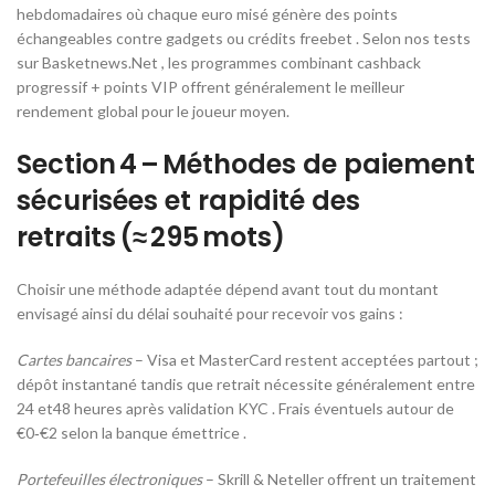
hebdomadaires où chaque euro misé génère des points
échangeables contre gadgets ou crédits freebet . Selon nos tests
sur Basketnews.Net , les programmes combinant cashback
progressif + points VIP offrent généralement le meilleur
rendement global pour le joueur moyen.
Section 4 – Méthodes de paiement
sécurisées et rapidité des
retraits (≈ 295 mots)
Choisir une méthode adaptée dépend avant tout du montant
envisagé ainsi du délai souhaité pour recevoir vos gains :
Cartes bancaires
– Visa et MasterCard restent acceptées partout ;
dépôt instantané tandis que retrait nécessite généralement entre
24 et48 heures après validation KYC . Frais éventuels autour de
€0‑€2 selon la banque émettrice .
Portefeuilles électroniques
– Skrill & Neteller offrent un traitement