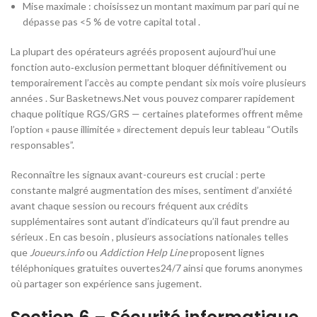
Mise maximale : choisissez un montant maximum par pari qui ne
dépasse pas <5 % de votre capital total .
La plupart des opérateurs agréés proposent aujourd’hui une
fonction auto‑exclusion permettant bloquer définitivement ou
temporairement l’accès au compte pendant six mois voire plusieurs
années . Sur Basketnews.Net vous pouvez comparer rapidement
chaque politique RGS/GRS — certaines plateformes offrent même
l’option « pause illimitée » directement depuis leur tableau “Outils
responsables”.
Reconnaître les signaux avant-coureurs est crucial : perte
constante malgré augmentation des mises, sentiment d’anxiété
avant chaque session ou recours fréquent aux crédits
supplémentaires sont autant d’indicateurs qu’il faut prendre au
sérieux . En cas besoin , plusieurs associations nationales telles
que
Joueurs.info
ou
Addiction Help Line
proposent lignes
téléphoniques gratuites ouvertes24/7 ainsi que forums anonymes
où partager son expérience sans jugement.