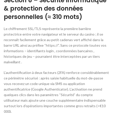
Section 6 – Sécurité informatique
& protection des données
personnelles (≈ 310 mots)
Le chiffrement SSL/TLS représente la première barrière
protectrice entre votre navigateur et le serveur du casino ; il se
reconnaît facilement grâce au petit cadenas vert affiché dans la
barre URL ainsi au préfixe “https://”. Sans ce protocole toutes vos
informations – identifiants login , coordonnées bancaires ,
historiques de jeu – pourraient être interceptées par un tiers
malveillant .
L’authentification à deux facteurs (2FA) renforce considérablement
ce périmètre sécurisé : après saisie habituelle du mot‑de‑passe
vous recevez un code unique via SMS ou application
authentificatrice (Google Authenticator). L’activation ne prend
quelques clics dans les paramètres “Sécurité” du compte
utilisateur mais ajoute une couche supplémentaire indispensable
surtout lors d’opérations importantes comme gros retraits (>€10
000).