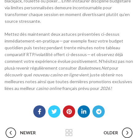
blackjack, roulette ou poker… Enfin instaurer discipline budgétaire
via limites personnalisées demeure incontournable pour
transformer chaque session en moment divertissant plutôt qu’en
source stressante.
Mettez dès maintenant deux astuces présentées ci‑dessus
immédiatement‐en‐pratique — par exemple fixez votre budget
quotidien puis testez pendant trente minutes notre tableau
comparatif RTP/volatilité offert ci-dessous — et observez déjà
comment votre expérience évolue positivement.​ N’hésitez pas non
plusà revenir régulièrement consulter
Basketnews.Net
pour
découvrir quel
nouveau casino en ligne
vient juste obtenir nos
meilleures notes ainsi que toutes dernières promotions exclusives
liées au meilleur
casino online
français prévu pour
2026
.!
NEWER
OLDER