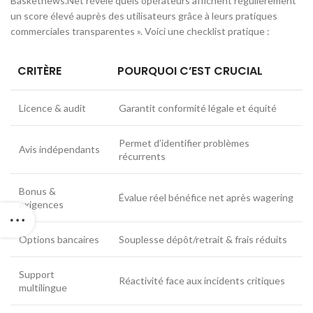
Basketnews.Net révèle quels opérateurs affichent régulièrement
un score élevé auprès des utilisateurs grâce à leurs pratiques
commerciales transparentes ». Voici une checklist pratique :
CRITÈRE
POURQUOI C’EST CRUCIAL
Licence & audit
Garantit conformité légale et équité
Permet d’identifier problèmes
Avis indépendants
récurrents
Bonus &
Évalue réel bénéfice net après wagering
exigences
Options bancaires
Souplesse dépôt/retrait & frais réduits
Support
Réactivité face aux incidents critiques
multilingue