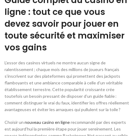
Guide complet du casino en
ligne : tout ce que vous
devez savoir pour jouer en
toute sécurité et maximiser
vos gains
L’essor des casinos virtuels ne montre aucun signe de
ralentissement ; chaque mois des millions de joueurs français
s’inscrivent sur des plateformes qui promettent des jackpots
flamboyants et une ambiance comparable à celle d’un véritable
établissement terrestre. Cette popularité croissante crée
toutefois un besoin pressant de disposer d’un guide fiable :
comment distinguer le vrai du faux, identifier les offres réellement
avantageuses et éviter les arnaques qui pullulent sur la toile ?
Choisir un
nouveau casino en ligne
recommandé par des experts
est aujourd’hui la première étape pour jouer sereinement. Les
revues indépendantes comme Basketnews.Net passent au crible