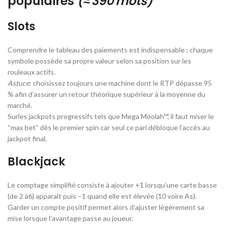
populaires
(≈ 390 mots)
Slots
Comprendre le tableau des paiements est indispensable : chaque
symbole possède sa propre valeur selon sa position sur les
rouleaux actifs.
Astuce
: choisissez toujours une machine dont le RTP dépasse 95
% afin d’assurer un retour théorique supérieur à la moyenne du
marché.
Surles jackpots progressifs tels que Mega Moolah™, il faut miser le
“max bet” dès le premier spin car seul ce pari débloque l’accès au
jackpot final.
Blackjack
Le comptage simplifié consiste à ajouter +1 lorsqu’une carte basse
(de 2 à6) apparaît puis –1 quand elle est élevée (10 voire As).
Garder un compte positif permet alors d’ajuster légèrement sa
mise lorsque l’avantage passe au joueur.