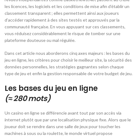
les licences, les logiciels et les conditions de mise afin d’établir un
classement transparent ; elles permettent ainsi aux joueurs
d’accéder rapidement à des sites testés et approuvés par la
communauté française. En vous appuyant sur ces classements,
vous réduisez considérablement le risque de tomber sur une
plateforme douteuse ou mal régulée.
Dans cet article nous aborderons cinq axes majeurs : les bases du
jeu en ligne, les critères pour choisir le meilleur site, la sécurité des
données personnelles, les stratégies gagnantes selon chaque
type de jeu et enfin la gestion responsable de votre budget de jeu.
Les bases du jeu en ligne
(≈ 280 mots)
Un casino en ligne se différencie avant tout par son accès via
internet plutôt que par une localisation physique fixe. Alors que le
joueur doit se rendre dans une salle de jeux pour toucher les
machines à sous ou la roulette, le monde virtuel propose