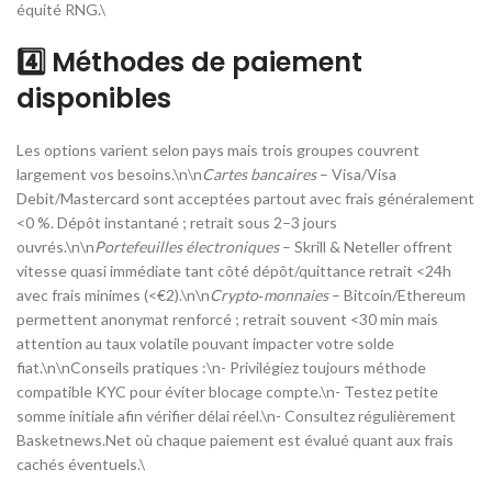
équité RNG.\
4️⃣ Méthodes de paiement
disponibles
Les options varient selon pays mais trois groupes couvrent
largement vos besoins.\n\n
Cartes bancaires
– Visa/Visa
Debit/Mastercard sont acceptées partout avec frais généralement
<0 %. Dépôt instantané ; retrait sous 2–3 jours
ouvrés.\n\n
Portefeuilles électroniques
– Skrill & Neteller offrent
vitesse quasi immédiate tant côté dépôt/quittance retrait <24h
avec frais minimes (<€2).\n\n
Crypto‑monnaies
– Bitcoin/Ethereum
permettent anonymat renforcé ; retrait souvent <30 min mais
attention au taux volatile pouvant impacter votre solde
fiat.\n\nConseils pratiques :\n- Privilégiez toujours méthode
compatible KYC pour éviter blocage compte.\n- Testez petite
somme initiale afin vérifier délai réel.\n- Consultez régulièrement
Basketnews.Net où chaque paiement est évalué quant aux frais
cachés éventuels.\