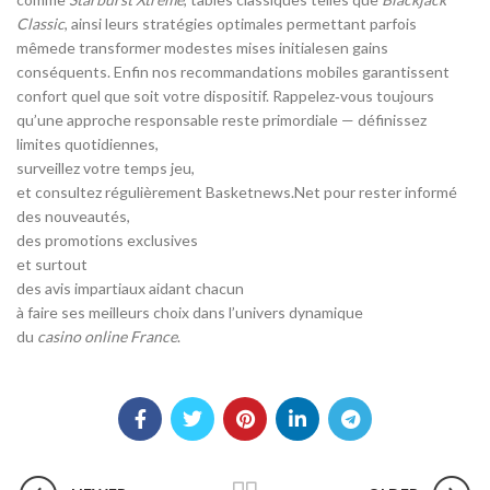
Classic
, ainsi leurs stratégies optimales permettant parfois
mêmede transformer modestes mises initiales​en gains
conséquents.​ Enfin nos recommandations mobiles garantissent
confort quel que soit votre dispositif.​ Rappelez‑vous toujours
qu’une approche responsable reste primordiale — définissez
limites quotidiennes,
surveillez votre temps jeu,
et consultez régulièrement Basketnews.Net pour rester informé
des nouveautés,
des promotions exclusives
et surtout
des avis impartiaux aidant chacun
à faire ses meilleurs choix dans l’univers dynamique
du
casino online France
.