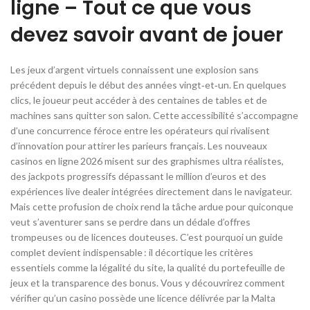
ligne – Tout ce que vous
devez savoir avant de jouer
Les jeux d’argent virtuels connaissent une explosion sans
précédent depuis le début des années vingt‑et‑un. En quelques
clics, le joueur peut accéder à des centaines de tables et de
machines sans quitter son salon. Cette accessibilité s’accompagne
d’une concurrence féroce entre les opérateurs qui rivalisent
d’innovation pour attirer les parieurs français. Les nouveaux
casinos en ligne 2026 misent sur des graphismes ultra réalistes,
des jackpots progressifs dépassant le million d’euros et des
expériences live dealer intégrées directement dans le navigateur.
Mais cette profusion de choix rend la tâche ardue pour quiconque
veut s’aventurer sans se perdre dans un dédale d’offres
trompeuses ou de licences douteuses. C’est pourquoi un guide
complet devient indispensable : il décortique les critères
essentiels comme la légalité du site, la qualité du portefeuille de
jeux et la transparence des bonus. Vous y découvrirez comment
vérifier qu’un casino possède une licence délivrée par la Malta