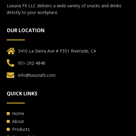
Luxuria FX LLC delivers a wide variety of snacks and drinks
directly to your workplace.
OUR LOCATION
3410 La Sierra Ave # F551 Riverside, CA
951-292-4848
info@luxuriafx.com
QUICK LINKS
Home
About
Products