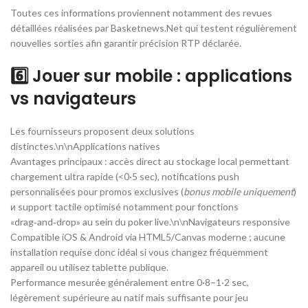
Toutes ces informations proviennent notamment des revues
détaillées réalisées par Basketnews.Net qui testent régulièrement
nouvelles sorties afin garantir précision RTP déclarée.
6️⃣ Jouer sur mobile : applications
vs navigateurs
Les fournisseurs proposent deux solutions
distinctes.\n\nApplications natives
Avantages principaux : accès direct au stockage local permettant
chargement ultra rapide (<0·5 sec), notifications push
personnalisées pour promos exclusives (
bonus mobile uniquement
)
и support tactile optimisé notamment pour fonctions
«drag‑and‑drop» au sein du poker live.\n\nNavigateurs responsive
Compatible iOS & Android via HTML5/Canvas moderne ; aucune
installation requise donc idéal si vous changez fréquemment
appareil ou utilisez tablette publique.
Performance mesurée généralement entre 0·8–1·2 sec,
légèrement supérieure au natif mais suffisante pour jeu