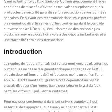
Gaming Authority ou l’UK Gambling Commission, comment lire les
conditions de mise afin d’éviter les mauvaises surprises et quels
protocoles de sécurité garantissent la protection de vos données
bancaires. En suivant ces recommandations, vous pourrez profiter
pleinement du divertissement offert tout en gardant le contrôle
sur votre bankroll. De plus, l’évolution rapide des technologies
blockchain ouvre aujourd’hui la voie à des dépôts instantanés et à
une traçabilité totale des transactions.
Introduction
Le nombre de joueurs français qui se tournent vers les plateformes
numériques ne cesse d’augmenter chaque année ; selon l’ARJEL
plus de deux millions ont déjà effectué au moins un pari en ligne
en 2025. Cette montée fulgurante crée cependant un besoin
crucial : disposer d’un repère fiable pour séparer le vrai du faux
parmi les offres qui pullulent sur internet.
Pour naviguer sereinement dans cet univers complexe, il est
essentiel de s’appuyer sur une analyse indépendante. C’est