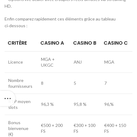
HD.
Enfin comparez rapidement ces éléments grâce au tableau
ci‑dessous :
CRITÈRE
CASINO A
CASINO B
CASINO C
MGA +
Licence
ANJ
MGA
UKGC
Nombre
8
5
7
fournisseurs
RTP moyen
96,3 %
95,8 %
96,%
slots
Bonus
€500 + 200
€300 + 100
€400 + 150
bienvenue
FS
FS
FS
(€)