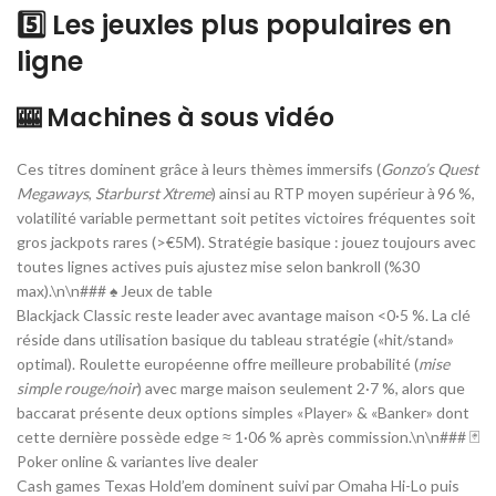
5️⃣ Les jeuxles plus populaires en
ligne
🎰 Machines à sous vidéo
Ces titres dominent grâce à leurs thèmes immersifs (
Gonzo’s Quest
Megaways
,
Starburst Xtreme
) ainsi au RTP moyen supérieur à 96 %,
volatilité variable permettant soit petites victoires fréquentes soit
gros jackpots rares (>€5M). Stratégie basique : jouez toujours avec
toutes lignes actives puis ajustez mise selon bankroll (%30
max).\n\n### ♠️ Jeux de table
Blackjack Classic reste leader avec avantage maison <0·5 %. La clé
réside dans utilisation basique du tableau stratégie («hit/stand»
optimal). Roulette européenne offre meilleure probabilité (
mise
simple rouge/noir
) avec marge maison seulement 2·7 %, alors que
baccarat présente deux options simples «Player» & «Banker» dont
cette dernière possède edge ≈ 1·06 % après commission.\n\n### 🃏
Poker online & variantes live dealer
Cash games Texas Hold’em dominent suivi par Omaha Hi-Lo puis