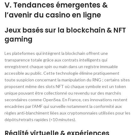
V. Tendances émergentes &
l’avenir du casino en ligne
Jeux basés sur la blockchain & NFT
gaming
Les plateformes qui intègrent la blockchain offrent une
transparence totale grâce aux contrats intelligents qui
enregistrent chaque spin ou main dans un registre immuable
accessible au public. Cette technologie élimine pratiquement
toute suspicion concernant la manipulation du RNG ; certains sites
proposent même des slots NFT où chaque symbole est un token
unique pouvant être collectionné ou revendu sur des marchés
secondaires comme OpenSea. En France, ces innovations restent
encadrées par l’AMF qui surveille notamment la conformité aux
règles anti‑blanchiment liées aux cryptomonnaies utilisées pour les
dépôts/retraits rapides (<10 minutes).
Réalité virtuelle & expériences