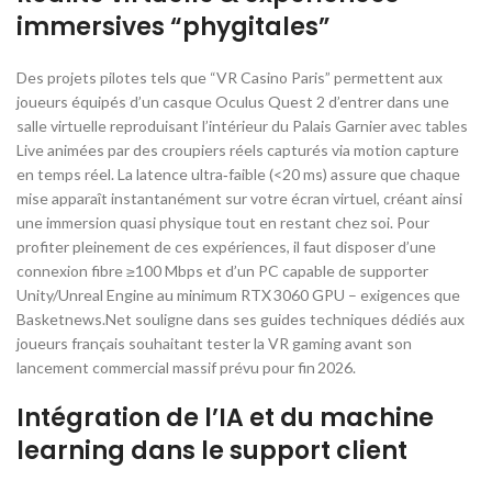
immersives “phygitales”
Des projets pilotes tels que “VR Casino Paris” permettent aux
joueurs équipés d’un casque Oculus Quest 2 d’entrer dans une
salle virtuelle reproduisant l’intérieur du Palais Garnier avec tables
Live animées par des croupiers réels capturés via motion capture
en temps réel. La latence ultra‑faible (<20 ms) assure que chaque
mise apparaît instantanément sur votre écran virtuel, créant ainsi
une immersion quasi physique tout en restant chez soi. Pour
profiter pleinement de ces expériences, il faut disposer d’une
connexion fibre ≥100 Mbps et d’un PC capable de supporter
Unity/Unreal Engine au minimum RTX 3060 GPU – exigences que
Basketnews.Net souligne dans ses guides techniques dédiés aux
joueurs français souhaitant tester la VR gaming avant son
lancement commercial massif prévu pour fin 2026.
Intégration de l’IA et du machine
learning dans le support client