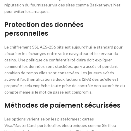
réputation du fournisseur via des sites comme Basketnews.Net
pour éviter les arnaques.
Protection des données
personnelles
Le chiffrement SSL AES‑256 bits est aujourd’hui le standard pour
sécuriser les échanges entre votre navigateur et le serveur du
casino. Une politique de confidentialité claire doit expliquer
comment les données sont stockées, qui y a accès et pendant
combien de temps elles sont conservées. Les joueurs avisés
activent l’authentification à deux facteurs (2FA) dès qu’elle est
proposée ; cela empêche toute prise de contrôle non autorisée du
compte même si le mot de passe est compromis.
Méthodes de paiement sécurisées
Les options varient selon les plateformes : cartes
Visa/MasterCard, portefeuilles électroniques comme Skrill ou