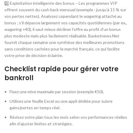
3️⃣ Exploitation intelligente des bonus – Les programmes VIP
offrent souvent du cash back mensuel (exemple : jusqu’à 15 % sur
vos pertes nettes). Analysez cependant le wagering attaché au
bonus ; s’il dépasse largement vos capacités quotidiennes (par ex.,
wagering ×40), il vaut mieux décliner l’offre au profit d’un bonus
plus modeste mais plus facilement réalisable. Basketnews.Net
fournit chaque semaine une synthèse des meilleures promotions
sans conditions cachées pour le marché français, ce qui facilite
votre prise de décision éclairée.
Checklist rapide pour gérer votre
bankroll
Fixez une mise maximale par session (exemple €50).
Utilisez une feuille Excel ou une appli dédiée pour suivre
gains/pertes en temps réel.
Révisez votre plan tous les mois selon vos performances réelles
afin d’ajuster limites et stratégies.