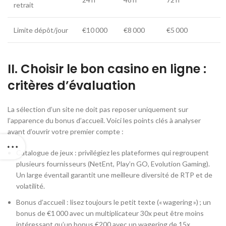
retrait
Limite dépôt/jour
€10 000
€8 000
€5 000
II. Choisir le bon casino en ligne :
critères d’évaluation
La sélection d’un site ne doit pas reposer uniquement sur
l’apparence du bonus d’accueil. Voici les points clés à analyser
avant d’ouvrir votre premier compte :
Catalogue de jeux : privilégiez les plateformes qui regroupent
plusieurs fournisseurs (NetEnt, Play’n GO, Evolution Gaming).
Un large éventail garantit une meilleure diversité de RTP et de
volatilité.
Bonus d’accueil : lisez toujours le petit texte (« wagering ») ; un
bonus de €1 000 avec un multiplicateur 30x peut être moins
intéressant qu’un bonus €200 avec un wagering de 15x