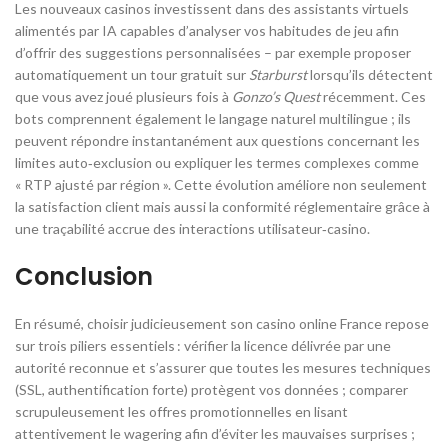
Les nouveaux casinos investissent dans des assistants virtuels
alimentés par IA capables d’analyser vos habitudes de jeu afin
d’offrir des suggestions personnalisées – par exemple proposer
automatiquement un tour gratuit sur
Starburst
lorsqu’ils détectent
que vous avez joué plusieurs fois à
Gonzo’s Quest
récemment. Ces
bots comprennent également le langage naturel multilingue ; ils
peuvent répondre instantanément aux questions concernant les
limites auto‑exclusion ou expliquer les termes complexes comme
« RTP ajusté par région ». Cette évolution améliore non seulement
la satisfaction client mais aussi la conformité réglementaire grâce à
une traçabilité accrue des interactions utilisateur‑casino.
Conclusion
En résumé, choisir judicieusement son casino online France repose
sur trois piliers essentiels : vérifier la licence délivrée par une
autorité reconnue et s’assurer que toutes les mesures techniques
(SSL, authentification forte) protègent vos données ; comparer
scrupuleusement les offres promotionnelles en lisant
attentivement le wagering afin d’éviter les mauvaises surprises ;