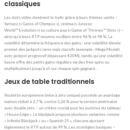
classiques
Les slots vidéo dominent le trafic grâce à leurs thèmes variés –
fantasy (« Gates of Olympus »), cinéma (« Jurassic
World™ Evolution ») ou culture pop (« Game of Thrones™ Slots ») –
ainsi qu’à leurs RTP moyens oscillant entre 96 % et 98 %. La
volatilité détermine la fréquence des gains : une volatilité élevée
promet des jackpots rares mais massifs (exemple : Mega Moolah
avec jackpot progressif dépassant €20 M), tandis qu’une volatilité
basse offre des petits gains réguliers via des free spins ou
multiplicateurs jusqu’à x5 sur chaque spin gagnant.
Jeux de table traditionnels
Roulette européenne (mise à zéro unique) possède un avantage
maison réduit à 2,7 %, contre 5,26 % pour la version américaine
avec double zéro – un critère crucial pour les puristes du tableau
« House Edge ». Le blackjack propose plusieurs variantes comme
« Infinite Blackjack » ou « Spanish 21 », chacune ajustant
légèrement le RTP autour de 99 %. Les stratégies basiques –