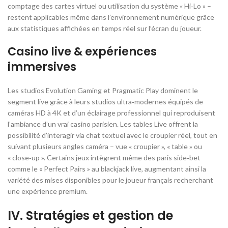
comptage des cartes virtuel ou utilisation du système « Hi‑Lo » –
restent applicables même dans l’environnement numérique grâce
aux statistiques affichées en temps réel sur l’écran du joueur.
Casino live & expériences
immersives
Les studios Evolution Gaming et Pragmatic Play dominent le
segment live grâce à leurs studios ultra‑modernes équipés de
caméras HD à 4K et d’un éclairage professionnel qui reproduisent
l’ambiance d’un vrai casino parisien. Les tables Live offrent la
possibilité d’interagir via chat textuel avec le croupier réel, tout en
suivant plusieurs angles caméra – vue « croupier », « table » ou
« close‑up ». Certains jeux intègrent même des paris side‑bet
comme le « Perfect Pairs » au blackjack live, augmentant ainsi la
variété des mises disponibles pour le joueur français recherchant
une expérience premium.
IV. Stratégies et gestion de