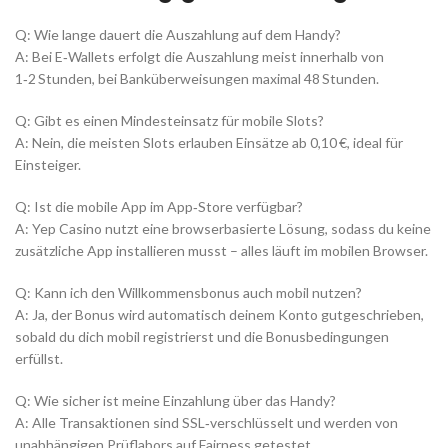
Q: Wie lange dauert die Auszahlung auf dem Handy?
A: Bei E‑Wallets erfolgt die Auszahlung meist innerhalb von
1‑2 Stunden, bei Banküberweisungen maximal 48 Stunden.
Q: Gibt es einen Mindesteinsatz für mobile Slots?
A: Nein, die meisten Slots erlauben Einsätze ab 0,10 €, ideal für
Einsteiger.
Q: Ist die mobile App im App‑Store verfügbar?
A: Yep Casino nutzt eine browserbasierte Lösung, sodass du keine
zusätzliche App installieren musst – alles läuft im mobilen Browser.
Q: Kann ich den Willkommensbonus auch mobil nutzen?
A: Ja, der Bonus wird automatisch deinem Konto gutgeschrieben,
sobald du dich mobil registrierst und die Bonusbedingungen
erfüllst.
Q: Wie sicher ist meine Einzahlung über das Handy?
A: Alle Transaktionen sind SSL‑verschlüsselt und werden von
unabhängigen Prüflabors auf Fairness getestet.