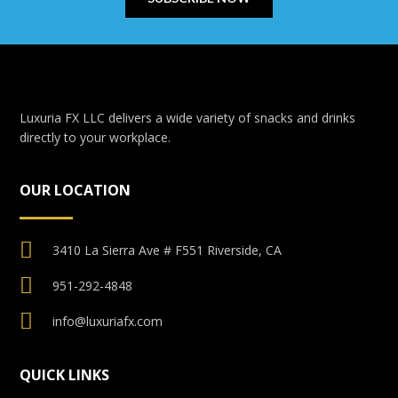
Luxuria FX LLC delivers a wide variety of snacks and drinks
directly to your workplace.
OUR LOCATION
3410 La Sierra Ave # F551 Riverside, CA
951-292-4848
info@luxuriafx.com
QUICK LINKS