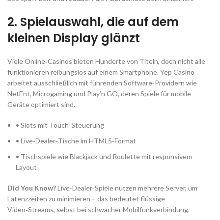
2. Spielauswahl, die auf dem
kleinen Display glänzt
Viele Online‑Casinos bieten Hunderte von Titeln, doch nicht alle
funktionieren reibungslos auf einem Smartphone. Yep Casino
arbeitet ausschließlich mit führenden Software‑Providern wie
NetEnt, Microgaming und Play’n GO, deren Spiele für mobile
Geräte optimiert sind.
• Slots mit Touch‑Steuerung
• Live‑Dealer‑Tische im HTML5‑Format
• Tischspiele wie Blackjack und Roulette mit responsivem
Layout
Did You Know?
Live‑Dealer‑Spiele nutzen mehrere Server, um
Latenzzeiten zu minimieren – das bedeutet flüssige
Video‑Streams, selbst bei schwacher Mobilfunkverbindung.