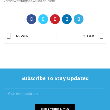
verantwortungsbewusst spielen!
NEWER
OLDER
Subscribe To Stay Updated
SUBSCRIBE NOW