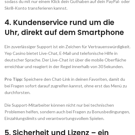
sodass du mit nur einem Klick dein Guthaben auf dein PayPal‑ oder
Skrill‑Konto transferieren kannst.
4. Kundenservice rund um die
Uhr, direkt auf dem Smartphone
Ein zuverlässiger Support ist ein Zeichen für Vertrauenswürdigkeit.
Yep Casino bietet Live‑Chat, E‑Mail und telefonische Hilfe in
deutscher Sprache. Der Live‑Chat ist über die mobile Oberfläche
erreichbar und reagiert in der Regel innerhalb von 30 Sekunden.
Pro Tipp:
Speichere den Chat‑Link in deinen Favoriten, damit du
bei Fragen sofort darauf zugreifen kannst, ohne erst das Menü zu
durchforsten.
Die Support‑Mitarbeiter können nicht nur bei technischen
Problemen helfen, sondern auch bei Fragen zu Bonusbedingungen,
Einzahlungslimits und verantwortungsvollem Spielen.
5. Sicherheit und Lizenz – ein