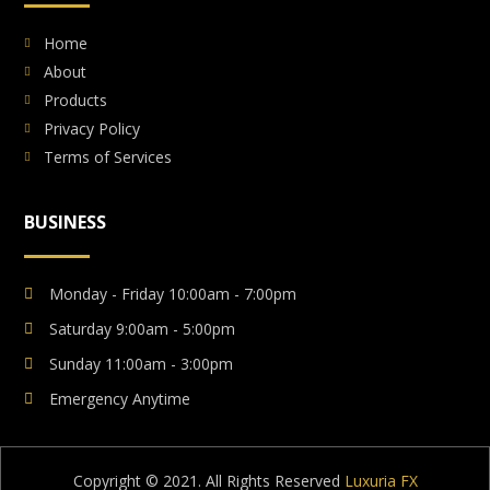
Home
About
Products
Privacy Policy
Terms of Services
BUSINESS
Monday - Friday 10:00am - 7:00pm
Saturday 9:00am - 5:00pm
Sunday 11:00am - 3:00pm
Emergency Anytime
Copyright © 2021. All Rights Reserved
Luxuria FX