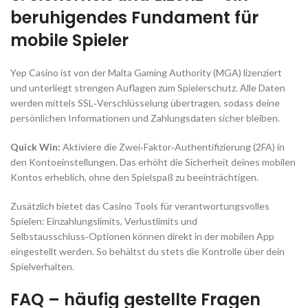
beruhigendes Fundament für
mobile Spieler
Yep Casino ist von der Malta Gaming Authority (MGA) lizenziert
und unterliegt strengen Auflagen zum Spielerschutz. Alle Daten
werden mittels SSL‑Verschlüsselung übertragen, sodass deine
persönlichen Informationen und Zahlungsdaten sicher bleiben.
Quick Win:
Aktiviere die Zwei‑Faktor‑Authentifizierung (2FA) in
den Kontoeinstellungen. Das erhöht die Sicherheit deines mobilen
Kontos erheblich, ohne den Spielspaß zu beeinträchtigen.
Zusätzlich bietet das Casino Tools für verantwortungsvolles
Spielen: Einzahlungslimits, Verlustlimits und
Selbstausschluss‑Optionen können direkt in der mobilen App
eingestellt werden. So behältst du stets die Kontrolle über dein
Spielverhalten.
FAQ – häufig gestellte Fragen