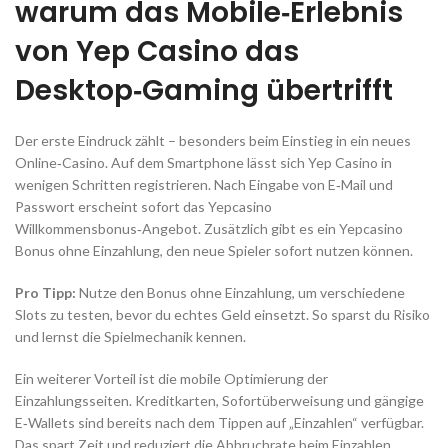
warum das Mobile‑Erlebnis
von Yep Casino das
Desktop‑Gaming übertrifft
Der erste Eindruck zählt – besonders beim Einstieg in ein neues
Online‑Casino. Auf dem Smartphone lässt sich Yep Casino in
wenigen Schritten registrieren. Nach Eingabe von E‑Mail und
Passwort erscheint sofort das Yepcasino
Willkommensbonus‑Angebot. Zusätzlich gibt es ein Yepcasino
Bonus ohne Einzahlung, den neue Spieler sofort nutzen können.
Pro Tipp:
Nutze den Bonus ohne Einzahlung, um verschiedene
Slots zu testen, bevor du echtes Geld einsetzt. So sparst du Risiko
und lernst die Spielmechanik kennen.
Ein weiterer Vorteil ist die mobile Optimierung der
Einzahlungsseiten. Kreditkarten, Sofortüberweisung und gängige
E‑Wallets sind bereits nach dem Tippen auf „Einzahlen“ verfügbar.
Das spart Zeit und reduziert die Abbruchrate beim Einzahlen.