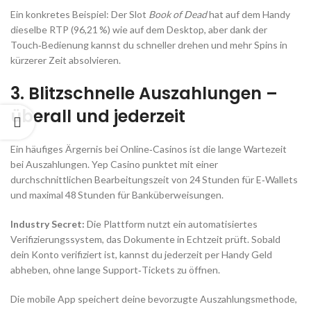
Ein konkretes Beispiel: Der Slot
Book of Dead
hat auf dem Handy
dieselbe RTP (96,21 %) wie auf dem Desktop, aber dank der
Touch‑Bedienung kannst du schneller drehen und mehr Spins in
kürzerer Zeit absolvieren.
3. Blitzschnelle Auszahlungen –
überall und jederzeit
Ein häufiges Ärgernis bei Online‑Casinos ist die lange Wartezeit
bei Auszahlungen. Yep Casino punktet mit einer
durchschnittlichen Bearbeitungszeit von 24 Stunden für E‑Wallets
und maximal 48 Stunden für Banküberweisungen.
Industry Secret:
Die Plattform nutzt ein automatisiertes
Verifizierungssystem, das Dokumente in Echtzeit prüft. Sobald
dein Konto verifiziert ist, kannst du jederzeit per Handy Geld
abheben, ohne lange Support‑Tickets zu öffnen.
Die mobile App speichert deine bevorzugte Auszahlungsmethode,