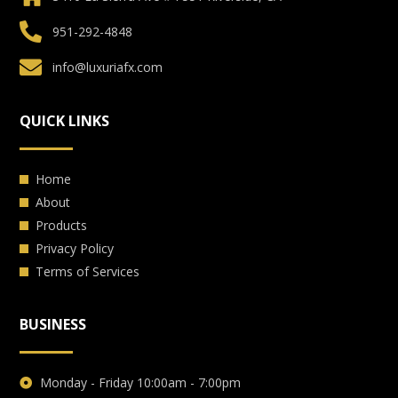
951-292-4848
info@luxuriafx.com
QUICK LINKS
Home
About
Products
Privacy Policy
Terms of Services
BUSINESS
Monday - Friday 10:00am - 7:00pm