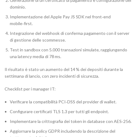
Generazione di un certificato di pagamento e configurazione del
dominio.
Implementazione del Apple Pay JS SDK nel front‑end
mobile‑first.
Integrazione del webhook di conferma pagamento con il server
di gestione delle scommesse.
Test in sandbox con 5.000 transazioni simulate, raggiungendo
una latency media di 78 ms.
Il risultato è stato un aumento del 14 % dei depositi durante la
settimana di lancio, con zero incidenti di sicurezza.
Checklist per i manager IT:
Verificare la compatibilità PCI‑DSS del provider di wallet.
Configurare certificati TLS 1.3 per tutti gli endpoint.
Implementare la crittografia dei token in database con AES‑256.
Aggiornare la policy GDPR includendo la descrizione del