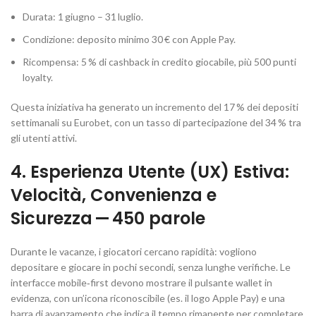
Durata: 1 giugno – 31 luglio.
Condizione: deposito minimo 30 € con Apple Pay.
Ricompensa: 5 % di cashback in credito giocabile, più 500 punti
loyalty.
Questa iniziativa ha generato un incremento del 17 % dei depositi
settimanali su Eurobet, con un tasso di partecipazione del 34 % tra
gli utenti attivi.
4. Esperienza Utente (UX) Estiva:
Velocità, Convenienza e
Sicurezza — 450 parole
Durante le vacanze, i giocatori cercano rapidità: vogliono
depositare e giocare in pochi secondi, senza lunghe verifiche. Le
interfacce mobile‑first devono mostrare il pulsante wallet in
evidenza, con un’icona riconoscibile (es. il logo Apple Pay) e una
barra di avanzamento che indica il tempo rimanente per completare