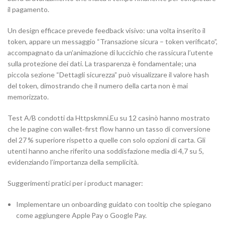
il pagamento.
Un design efficace prevede feedback visivo: una volta inserito il
token, appare un messaggio “Transazione sicura – token verificato”,
accompagnato da un’animazione di luccichio che rassicura l’utente
sulla protezione dei dati. La trasparenza è fondamentale; una
piccola sezione “Dettagli sicurezza” può visualizzare il valore hash
del token, dimostrando che il numero della carta non è mai
memorizzato.
Test A/B condotti da Httpskmni.Eu su 12 casinò hanno mostrato
che le pagine con wallet‑first flow hanno un tasso di conversione
del 27 % superiore rispetto a quelle con solo opzioni di carta. Gli
utenti hanno anche riferito una soddisfazione media di 4,7 su 5,
evidenziando l’importanza della semplicità.
Suggerimenti pratici per i product manager:
Implementare un onboarding guidato con tooltip che spiegano
come aggiungere Apple Pay o Google Pay.