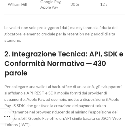
Google Pay,
William Hill
30 %
12 s
Apple Pay
Le wallet non solo proteggono i dati, ma migliorano la fiducia del
giocatore, elemento cruciale per la retention nei periodi di alta
stagione.
2. Integrazione Tecnica: API, SDK e
Conformità Normativa — 430
parole
Per collegare una wallet al back‑office di un casinò, gli sviluppatori
si affidano a API REST e SDK mobile forniti dai provider di
pagamento. Apple Pay, ad esempio, mette a disposizione il Apple
Pay JS SDK, che gestisce la creazione del payment token
direttamente nel browser, riducendo al minimo l’esposizione dei
dati sensibili. Google Pay offre un’API simile basata su JSON Web
Tokens (JWT).