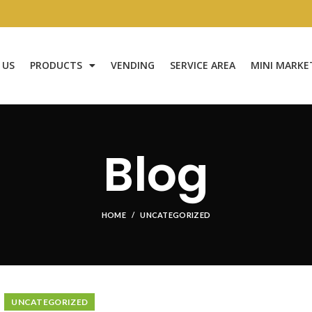
 US
PRODUCTS
VENDING
SERVICE AREA
MINI MARKE
Blog
HOME
UNCATEGORIZED
UNCATEGORIZED