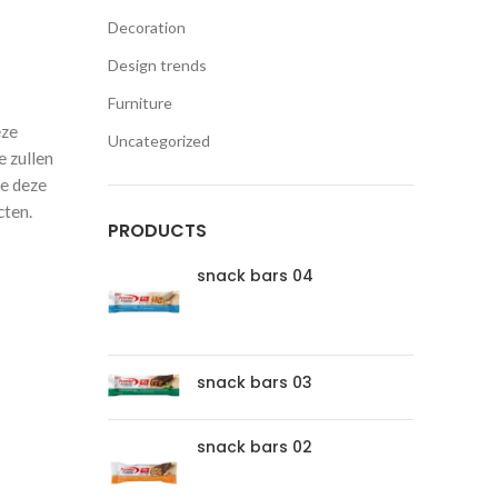
Decoration
Design trends
Furniture
eze
Uncategorized
e zullen
oe deze
cten.
PRODUCTS
snack bars 04
snack bars 03
snack bars 02