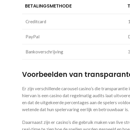
BETALINGSMETHODE
Creditcard
PayPal
Bankoverschrijving
Voorbeelden van transparante 
Er zijn verschillende carousel casino’s die transparanti
hiervan is een casino dat regelmatig audits laat uitvoere
en dat de uitgekeerde percentages aan de spelers voldoen 
wetende dat hun spelervaring eerlijk en betrouwbaar is.
Daarnaast zijn er casino’s die gebruik maken van live st
real-time te zien hoe de spellen worden gespeeld en hoe