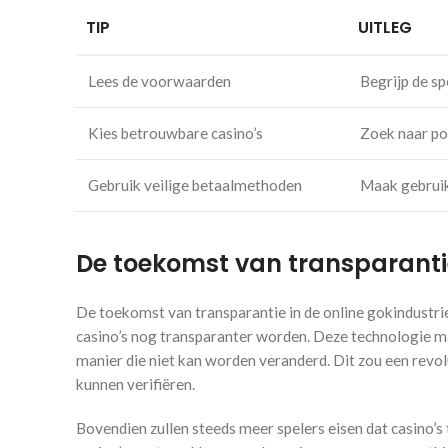
TIP
UITLEG
Lees de voorwaarden
Begrijp de s
Kies betrouwbare casino’s
Zoek naar po
Gebruik veilige betaalmethoden
Maak gebruik
De toekomst van transparantie
De toekomst van transparantie in de online gokindustri
casino’s nog transparanter worden. Deze technologie ma
manier die niet kan worden veranderd. Dit zou een revol
kunnen verifiëren.
Bovendien zullen steeds meer spelers eisen dat casino’s t