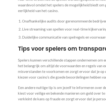
waardevol omdat het spelers de mogelijkheid biedt om g
eerlijkheid van het casino.
Onafhankelijke audits door gerenommeerde bedrijve
Live streaming van spellen voor real-time kijkervari
Duidelijke communicatie van spelregels en voorwaa
Tips voor spelers om transpar
Spelers kunnen verschillende stappen ondernemen om er
het belangrijk om altijd de voorwaarden en regels van e
misverstanden te voorkomen en zorgt ervoor dat je op 
kiezen voor casino’s die goede beoordelingen hebben va
Een andere nuttige tip is om jezelf te informeren over d
kiest voor veilige en bekende manieren om geld over te
verkleint de kans op fraude en zorgt ervoor dat je pers