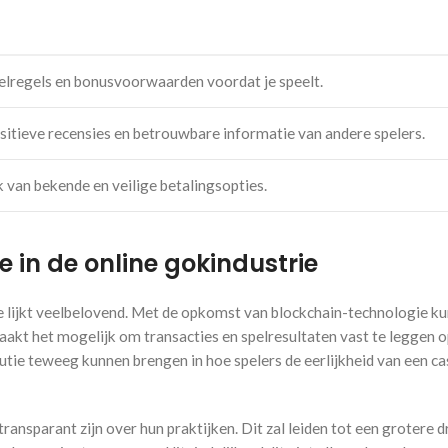
pelregels en bonusvoorwaarden voordat je speelt.
sitieve recensies en betrouwbare informatie van andere spelers.
 van bekende en veilige betalingsopties.
 in de online gokindustrie
e lijkt veelbelovend. Met de opkomst van blockchain-technologie k
akt het mogelijk om transacties en spelresultaten vast te leggen o
utie teweeg kunnen brengen in hoe spelers de eerlijkheid van een ca
ransparant zijn over hun praktijken. Dit zal leiden tot een grotere d