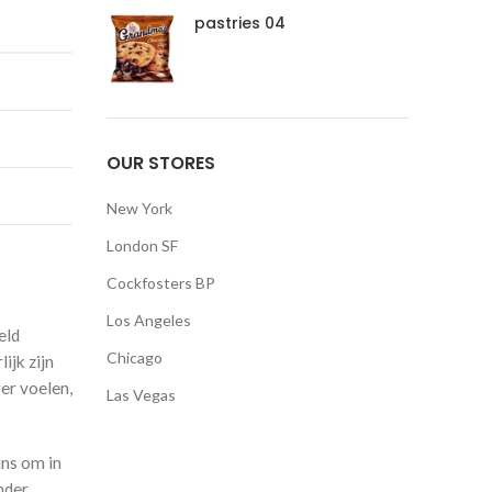
pastries 04
OUR STORES
New York
London SF
Cockfosters BP
Los Angeles
eld
Chicago
ijk zijn
ger voelen,
Las Vegas
ans om in
nder