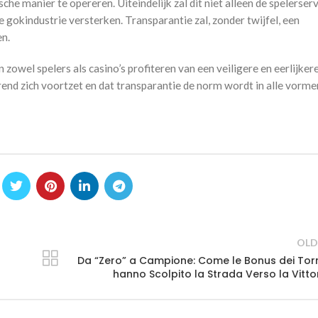
che manier te opereren. Uiteindelijk zal dit niet alleen de spelerser
 gokindustrie versterken. Transparantie zal, zonder twijfel, een
n.
owel spelers als casino’s profiteren van een veiligere en eerlijker
nd zich voortzet en dat transparantie de norm wordt in alle vorme
OLD
Da “Zero” a Campione: Come le Bonus dei Tor
hanno Scolpito la Strada Verso la Vitto