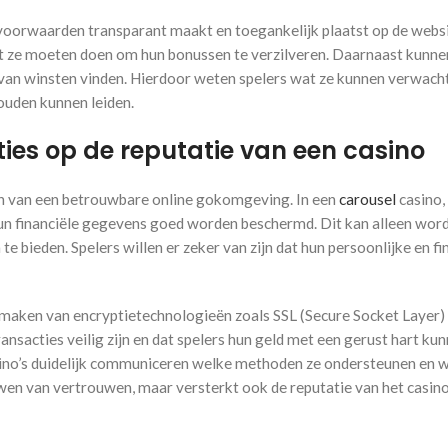
svoorwaarden transparant maakt en toegankelijk plaatst op de websi
t ze moeten doen om hun bonussen te verzilveren. Daarnaast kunne
van winsten vinden. Hierdoor weten spelers wat ze kunnen verwach
ouden kunnen leiden.
ties op de reputatie van een casino
cten van een betrouwbare online gokomgeving. In een
carousel
casino,
 hun financiële gegevens goed worden beschermd. Dit kan alleen wor
e bieden. Spelers willen er zeker van zijn dat hun persoonlijke en fi
maken van encryptietechnologieën zoals SSL (Secure Socket Layer)
nsacties veilig zijn en dat spelers hun geld met een gerust hart ku
asino’s duidelijk communiceren welke methoden ze ondersteunen en 
ouwen van vertrouwen, maar versterkt ook de reputatie van het casin