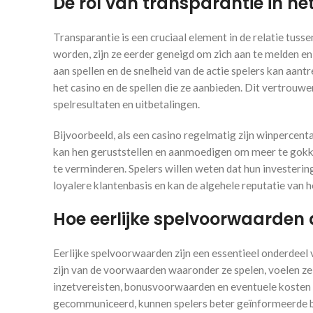
De rol van transparantie in he
Transparantie is een cruciaal element in de relatie tuss
worden, zijn ze eerder geneigd om zich aan te melden en 
aan spellen en de snelheid van de actie spelers kan aant
het casino en de spellen die ze aanbieden. Dit vertro
spelresultaten en uitbetalingen.
Bijvoorbeeld, als een casino regelmatig zijn winpercenta
kan hen geruststellen en aanmoedigen om meer te gokken
te verminderen. Spelers willen weten dat hun investering
loyalere klantenbasis en kan de algehele reputatie van h
Hoe eerlijke spelvoorwaarden 
Eerlijke spelvoorwaarden zijn een essentieel onderdeel 
zijn van de voorwaarden waaronder ze spelen, voelen ze
inzetvereisten, bonusvoorwaarden en eventuele kosten d
gecommuniceerd, kunnen spelers beter geïnformeerde b