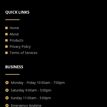
QUICK LINKS
Home
About
Products
Privacy Policy
Terms of Services
BUSINESS
Monday - Friday 10:00am - 7:00pm
Saturday 9:00am - 5:00pm
Sunday 11:00am - 3:00pm
Emergency Anytime