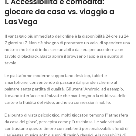
1. Accessibilità e comodità:
giocare da casa vs. viaggio a
Las Vega
Il vantaggio più immediato dell’online è la disponibilità 24 ore su 24,
7 giorni su 7. Non c’è bisogno di prenotare un volo, di spendere una
notte in hotel o di indossare un abito da sera per accedere a un
tavolo di blackjack. Basta aprire il browser o l’app e si è subito al
tavolo.
Le piattaforme moderne supportano desktop, tablet e
smartphone, consentendo di passare dal grande schermo al
palmare senza perdita di qualità. Gli utenti Android, ad esempio,
trovano interfacce ottimizzate che mantengono la nitidezza delle
carte e la fluidità del video, anche su connessioni mobile.
Dal punto di vista psicologico, molti giocatori temono l’“atmosfera
da casa del gioco”, percepita come più rischiosa. Le sale virtuali
contrastano questo timore con ambienti personalizzabili: sfondi di
Las Vegas, musica soft o suoni di casinò classici, e la possibilità di