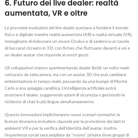
6. Futuro dei live dealer: realtà
aumentata, VR e oltre
Le prossime evoluzioni del live dealer puntano a fondere il mondo
fisico e digitale tramite realtà aumentata (AR) e realtà virtuale (VR).
Immaginate di indossare un visore Oculus e di sedervi a un tavolo
di baccarat ricreato in 3 D, con fiches che fluttuano davanti a voi e
un dealer avatar che risponde ai vostri gesti.
Gli sviluppatori stanno sperimentando dealer ibridi: un volto reale
catturato da telecamera, ma con un avatar 3D che può cambiare
ambientazione in tempo reale, passando da una lounge di Monte
Carlo a una spiaggia caraibica. L’intelligenza artificiale potrà
assistere il dealer, suggerendo azioni di sicurezza o gestendo le
richieste di chat in più lingue simultaneamente.
Queste innovazioni implicheranno nuovi scenari normativi: le
licenze dovranno includere clausole per la protezione dei dati in
ambienti VR e per la verifica dell’identità dell’avatar. Inoltre,
l’esperienza social sarà ampliata da “rooms” private dove gruppi di