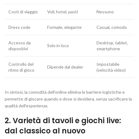
Costi di viaggio
Voli, hotel, pasti
Nessuno
Dress code
Formale, elegante
Casual, comodo
Accesso da
Desktop, tablet,
Solo in loco
dispositivi
smartphone
Controllo del
Impostabile
Dipende dal dealer
ritmo di gioco
(velocità video)
In sintesi, la comodità dell’online elimina le barriere logistiche e
permette di giocare quando e dove si desidera, senza sacrificare la
qualità dell’esperienza.
2. Varietà di tavoli e giochi live:
dal classico al nuovo