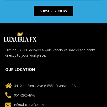
SUBSCRIBE NOW
Luxuria FX LLC delivers a wide variety of snacks and drinks
directly to your workplace.
OUR LOCATION
3410 La Sierra Ave # F551 Riverside, CA
951-292-4848
info@luxuriafx.com