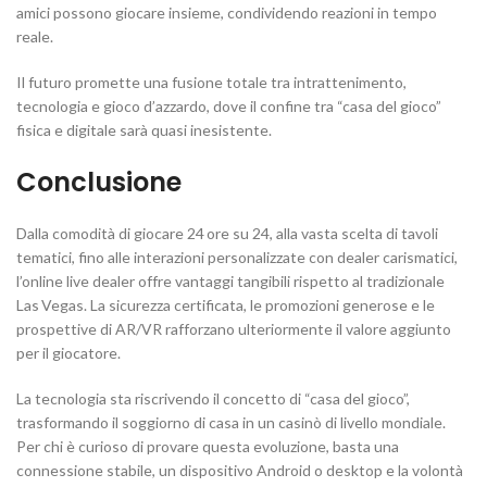
amici possono giocare insieme, condividendo reazioni in tempo
reale.
Il futuro promette una fusione totale tra intrattenimento,
tecnologia e gioco d’azzardo, dove il confine tra “casa del gioco”
fisica e digitale sarà quasi inesistente.
Conclusione
Dalla comodità di giocare 24 ore su 24, alla vasta scelta di tavoli
tematici, fino alle interazioni personalizzate con dealer carismatici,
l’online live dealer offre vantaggi tangibili rispetto al tradizionale
Las Vegas. La sicurezza certificata, le promozioni generose e le
prospettive di AR/VR rafforzano ulteriormente il valore aggiunto
per il giocatore.
La tecnologia sta riscrivendo il concetto di “casa del gioco”,
trasformando il soggiorno di casa in un casinò di livello mondiale.
Per chi è curioso di provare questa evoluzione, basta una
connessione stabile, un dispositivo Android o desktop e la volontà