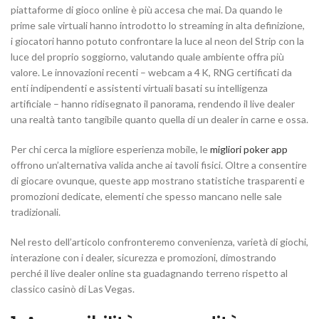
piattaforme di gioco online è più accesa che mai. Da quando le
prime sale virtuali hanno introdotto lo streaming in alta definizione,
i giocatori hanno potuto confrontare la luce al neon del Strip con la
luce del proprio soggiorno, valutando quale ambiente offra più
valore. Le innovazioni recenti – webcam a 4 K, RNG certificati da
enti indipendenti e assistenti virtuali basati su intelligenza
artificiale – hanno ridisegnato il panorama, rendendo il live dealer
una realtà tanto tangibile quanto quella di un dealer in carne e ossa.
Per chi cerca la migliore esperienza mobile, le
migliori poker app
offrono un’alternativa valida anche ai tavoli fisici. Oltre a consentire
di giocare ovunque, queste app mostrano statistiche trasparenti e
promozioni dedicate, elementi che spesso mancano nelle sale
tradizionali.
Nel resto dell’articolo confronteremo convenienza, varietà di giochi,
interazione con i dealer, sicurezza e promozioni, dimostrando
perché il live dealer online sta guadagnando terreno rispetto al
classico casinò di Las Vegas.