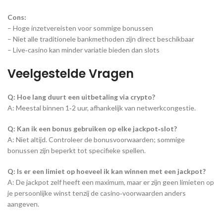
Cons:
– Hoge inzetvereisten voor sommige bonussen
– Niet alle traditionele bankmethoden zijn direct beschikbaar
– Live‑casino kan minder variatie bieden dan slots
Veelgestelde Vragen
Q: Hoe lang duurt een uitbetaling via crypto?
A: Meestal binnen 1‑2 uur, afhankelijk van netwerkcongestie.
Q: Kan ik een bonus gebruiken op elke jackpot‑slot?
A: Niet altijd. Controleer de bonusvoorwaarden; sommige
bonussen zijn beperkt tot specifieke spellen.
Q: Is er een limiet op hoeveel ik kan winnen met een jackpot?
A: De jackpot zelf heeft een maximum, maar er zijn geen limieten op
je persoonlijke winst tenzij de casino‑voorwaarden anders
aangeven.