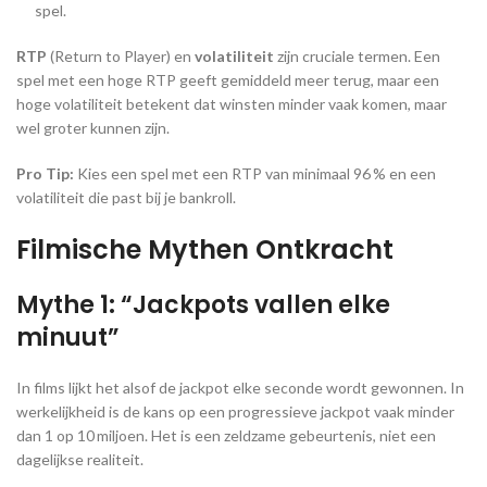
spel.
RTP
(Return to Player) en
volatiliteit
zijn cruciale termen. Een
spel met een hoge RTP geeft gemiddeld meer terug, maar een
hoge volatiliteit betekent dat winsten minder vaak komen, maar
wel groter kunnen zijn.
Pro Tip:
Kies een spel met een RTP van minimaal 96 % en een
volatiliteit die past bij je bankroll.
Filmische Mythen Ontkracht
Mythe 1: “Jackpots vallen elke
minuut”
In films lijkt het alsof de jackpot elke seconde wordt gewonnen. In
werkelijkheid is de kans op een progressieve jackpot vaak minder
dan 1 op 10 miljoen. Het is een zeldzame gebeurtenis, niet een
dagelijkse realiteit.