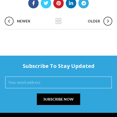
NEWER
OLDER
Subscribe To Stay Updated
SUBSCRIBE NOW