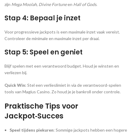
zijn
Mega Moolah
,
Divine Fortune
en
Hall of Gods
.
Stap 4: Bepaal je inzet
Voor progressieve jackpots is een maximale inzet vaak vereist.
Controleer de minimale en maximale inzet per draai.
Stap 5: Speel en geniet
Blijf spelen met een verantwoord budget. Houd je winsten en
verliezen bij.
Quick Win:
Stel een verlieslimiet in via de verantwoord‑spelen
tools van Magius Casino. Zo houd je je bankroll onder controle.
Praktische Tips voor
Jackpot‑Succes
Speel tijdens piekuren
: Sommige jackpots hebben een hogere