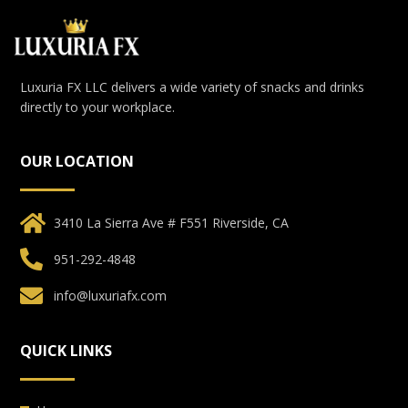
Luxuria FX LLC delivers a wide variety of snacks and drinks
directly to your workplace.
OUR LOCATION
3410 La Sierra Ave # F551 Riverside, CA
951-292-4848
info@luxuriafx.com
QUICK LINKS