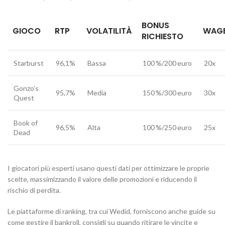
BONUS
GIOCO
RTP
VOLATILITÀ
WAGE
RICHIESTO
Starburst
96,1%
Bassa
100 %/200 euro
20x
Gonzo’s
95,7%
Media
150 %/300 euro
30x
Quest
Book of
96,5%
Alta
100 %/250 euro
25x
Dead
I giocatori più esperti usano questi dati per ottimizzare le proprie
scelte, massimizzando il valore delle promozioni e riducendo il
rischio di perdita.
Le piattaforme di ranking, tra cui Wedid, forniscono anche guide su
come gestire il bankroll, consigli su quando ritirare le vincite e