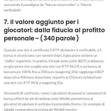
spostando il paradigma da “fiducia nel provider” a “fiducia
verificabile”.
7. Il valore aggiunto per i
giocatori: dalla fiducia al profitto
personale – ( 340 parole )
Quando una slot è certificata, il RTP dichiarato è verificabile, e il
bonus è strutturato con termini chiari, il giocatore ottiene un
“utility” superiore. In pratica, il break‑even point (BEP) si abbassa:
un giocatore che sceglie una slot con RTP 96,5 % e un bonus di
benvenuto 100 % fino a 200 euro (wagering 20x) raggiunge il BEP
dopo circa 400 euro di puntate, rispetto ai 550 euro richiesti per
una slot con RTP 94 % e wagering 35x.
Strumenti di confronto, come i calcolatori di payout e i simulatori di
bonus offerti da siti di ranking come Wedid, permettono ai
giocatori di valutare in anticipo il potenziale ritorno. Un esempio di
tabella comparativa (estratta da Wedid) mostra: