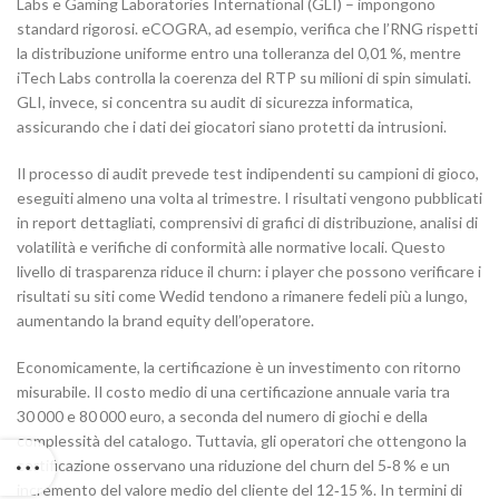
Labs e Gaming Laboratories International (GLI) – impongono
standard rigorosi. eCOGRA, ad esempio, verifica che l’RNG rispetti
la distribuzione uniforme entro una tolleranza del 0,01 %, mentre
iTech Labs controlla la coerenza del RTP su milioni di spin simulati.
GLI, invece, si concentra su audit di sicurezza informatica,
assicurando che i dati dei giocatori siano protetti da intrusioni.
Il processo di audit prevede test indipendenti su campioni di gioco,
eseguiti almeno una volta al trimestre. I risultati vengono pubblicati
in report dettagliati, comprensivi di grafici di distribuzione, analisi di
volatilità e verifiche di conformità alle normative locali. Questo
livello di trasparenza riduce il churn: i player che possono verificare i
risultati su siti come Wedid tendono a rimanere fedeli più a lungo,
aumentando la brand equity dell’operatore.
Economicamente, la certificazione è un investimento con ritorno
misurabile. Il costo medio di una certificazione annuale varia tra
30 000 e 80 000 euro, a seconda del numero di giochi e della
complessità del catalogo. Tuttavia, gli operatori che ottengono la
certificazione osservano una riduzione del churn del 5‑8 % e un
incremento del valore medio del cliente del 12‑15 %. In termini di