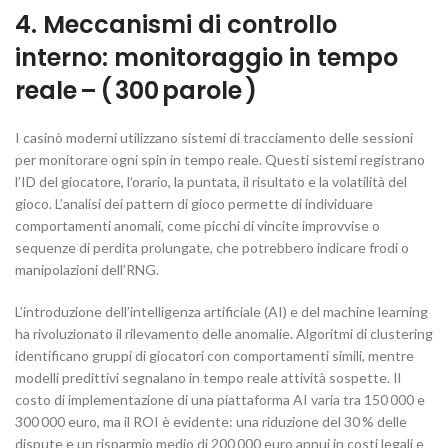
4. Meccanismi di controllo
interno: monitoraggio in tempo
reale – ( 300 parole )
I casinò moderni utilizzano sistemi di tracciamento delle sessioni
per monitorare ogni spin in tempo reale. Questi sistemi registrano
l’ID del giocatore, l’orario, la puntata, il risultato e la volatilità del
gioco. L’analisi dei pattern di gioco permette di individuare
comportamenti anomali, come picchi di vincite improvvise o
sequenze di perdita prolungate, che potrebbero indicare frodi o
manipolazioni dell’RNG.
L’introduzione dell’intelligenza artificiale (AI) e del machine learning
ha rivoluzionato il rilevamento delle anomalie. Algoritmi di clustering
identificano gruppi di giocatori con comportamenti simili, mentre
modelli predittivi segnalano in tempo reale attività sospette. Il
costo di implementazione di una piattaforma AI varia tra 150 000 e
300 000 euro, ma il ROI è evidente: una riduzione del 30 % delle
dispute e un risparmio medio di 200 000 euro annui in costi legali e