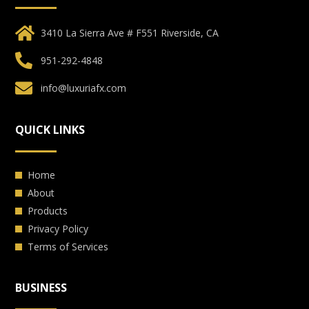
3410 La Sierra Ave # F551 Riverside, CA
951-292-4848
info@luxuriafx.com
QUICK LINKS
Home
About
Products
Privacy Policy
Terms of Services
BUSINESS