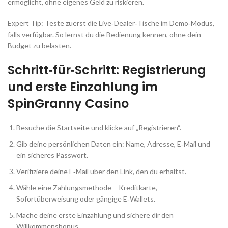
ermöglicht, ohne eigenes Geld zu riskieren.
Expert Tip: Teste zuerst die Live‑Dealer‑Tische im Demo‑Modus,
falls verfügbar. So lernst du die Bedienung kennen, ohne dein
Budget zu belasten.
Schritt‑für‑Schritt: Registrierung
und erste Einzahlung im
SpinGranny Casino
Besuche die Startseite und klicke auf „Registrieren“.
Gib deine persönlichen Daten ein: Name, Adresse, E‑Mail und
ein sicheres Passwort.
Verifiziere deine E‑Mail über den Link, den du erhältst.
Wähle eine Zahlungsmethode – Kreditkarte,
Sofortüberweisung oder gängige E‑Wallets.
Mache deine erste Einzahlung und sichere dir den
Willkommensbonus.