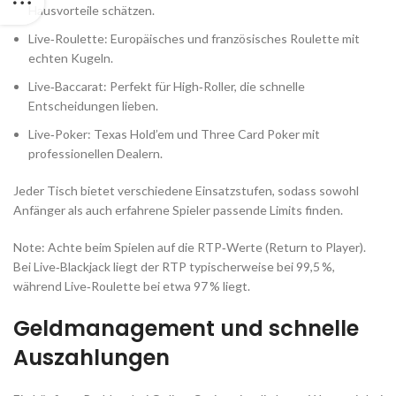
Hausvorteile schätzen.
Live‑Roulette: Europäisches und französisches Roulette mit
echten Kugeln.
Live‑Baccarat: Perfekt für High‑Roller, die schnelle
Entscheidungen lieben.
Live‑Poker: Texas Hold’em und Three Card Poker mit
professionellen Dealern.
Jeder Tisch bietet verschiedene Einsatzstufen, sodass sowohl
Anfänger als auch erfahrene Spieler passende Limits finden.
Note: Achte beim Spielen auf die RTP‑Werte (Return to Player).
Bei Live‑Blackjack liegt der RTP typischerweise bei 99,5 %,
während Live‑Roulette bei etwa 97 % liegt.
Geldmanagement und schnelle
Auszahlungen