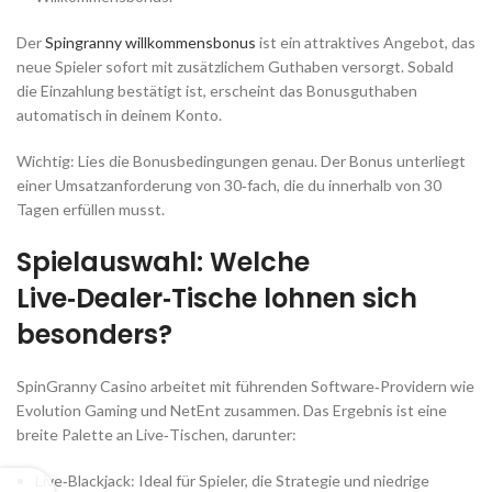
Der
Spingranny willkommensbonus
ist ein attraktives Angebot, das
neue Spieler sofort mit zusätzlichem Guthaben versorgt. Sobald
die Einzahlung bestätigt ist, erscheint das Bonusguthaben
automatisch in deinem Konto.
Wichtig: Lies die Bonusbedingungen genau. Der Bonus unterliegt
einer Umsatzanforderung von 30‑fach, die du innerhalb von 30
Tagen erfüllen musst.
Spielauswahl: Welche
Live‑Dealer‑Tische lohnen sich
besonders?
SpinGranny Casino arbeitet mit führenden Software‑Providern wie
Evolution Gaming und NetEnt zusammen. Das Ergebnis ist eine
breite Palette an Live‑Tischen, darunter:
Live‑Blackjack: Ideal für Spieler, die Strategie und niedrige