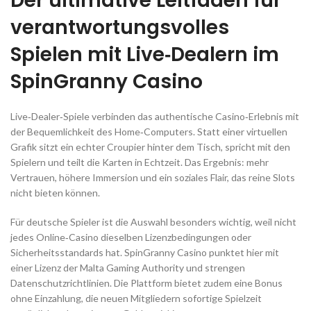
Der ultimative Leitfaden für
verantwortungsvolles
Spielen mit Live‑Dealern im
SpinGranny Casino
Live‑Dealer‑Spiele verbinden das authentische Casino‑Erlebnis mit
der Bequemlichkeit des Home‑Computers. Statt einer virtuellen
Grafik sitzt ein echter Croupier hinter dem Tisch, spricht mit den
Spielern und teilt die Karten in Echtzeit. Das Ergebnis: mehr
Vertrauen, höhere Immersion und ein soziales Flair, das reine Slots
nicht bieten können.
Für deutsche Spieler ist die Auswahl besonders wichtig, weil nicht
jedes Online‑Casino dieselben Lizenzbedingungen oder
Sicherheitsstandards hat. SpinGranny Casino punktet hier mit
einer Lizenz der Malta Gaming Authority und strengen
Datenschutzrichtlinien. Die Plattform bietet zudem eine Bonus
ohne Einzahlung, die neuen Mitgliedern sofortige Spielzeit