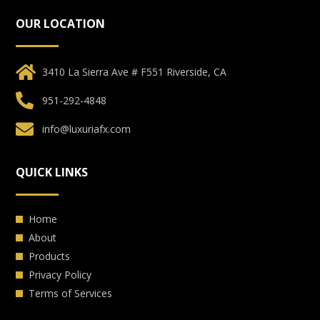
OUR LOCATION
3410 La Sierra Ave # F551 Riverside, CA
951-292-4848
info@luxuriafx.com
QUICK LINKS
Home
About
Products
Privacy Policy
Terms of Services