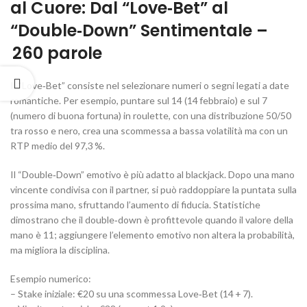
al Cuore: Dal “Love‑Bet” al
“Double‑Down” Sentimentale –
260 parole
Il “Love‑Bet” consiste nel selezionare numeri o segni legati a date
romantiche. Per esempio, puntare sul 14 (14 febbraio) e sul 7
(numero di buona fortuna) in roulette, con una distribuzione 50/50
tra rosso e nero, crea una scommessa a bassa volatilità ma con un
RTP medio del 97,3 %.
Il “Double‑Down” emotivo è più adatto al blackjack. Dopo una mano
vincente condivisa con il partner, si può raddoppiare la puntata sulla
prossima mano, sfruttando l’aumento di fiducia. Statistiche
dimostrano che il double‑down è profittevole quando il valore della
mano è 11; aggiungere l’elemento emotivo non altera la probabilità,
ma migliora la disciplina.
Esempio numerico:
– Stake iniziale: €20 su una scommessa Love‑Bet (14 + 7).