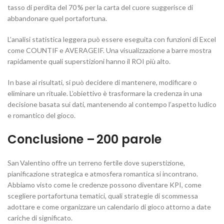
tasso di perdita del 70 % per la carta del cuore suggerisce di
abbandonare quel portafortuna.
L’analisi statistica leggera può essere eseguita con funzioni di Excel
come COUNTIF e AVERAGEIF. Una visualizzazione a barre mostra
rapidamente quali superstizioni hanno il ROI più alto.
In base ai risultati, si può decidere di mantenere, modificare o
eliminare un rituale. L’obiettivo è trasformare la credenza in una
decisione basata sui dati, mantenendo al contempo l’aspetto ludico
e romantico del gioco.
Conclusione – 200 parole
San Valentino offre un terreno fertile dove superstizione,
pianificazione strategica e atmosfera romantica si incontrano.
Abbiamo visto come le credenze possono diventare KPI, come
scegliere portafortuna tematici, quali strategie di scommessa
adottare e come organizzare un calendario di gioco attorno a date
cariche di significato.