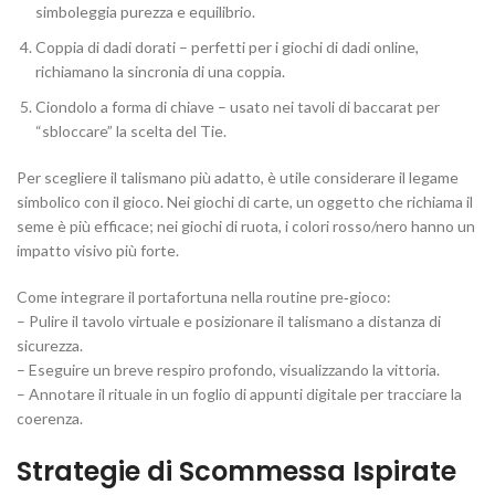
simboleggia purezza e equilibrio.
Coppia di dadi dorati – perfetti per i giochi di dadi online,
richiamano la sincronia di una coppia.
Ciondolo a forma di chiave – usato nei tavoli di baccarat per
“sbloccare” la scelta del Tie.
Per scegliere il talismano più adatto, è utile considerare il legame
simbolico con il gioco. Nei giochi di carte, un oggetto che richiama il
seme è più efficace; nei giochi di ruota, i colori rosso/nero hanno un
impatto visivo più forte.
Come integrare il portafortuna nella routine pre‑gioco:
– Pulire il tavolo virtuale e posizionare il talismano a distanza di
sicurezza.
– Eseguire un breve respiro profondo, visualizzando la vittoria.
– Annotare il rituale in un foglio di appunti digitale per tracciare la
coerenza.
Strategie di Scommessa Ispirate