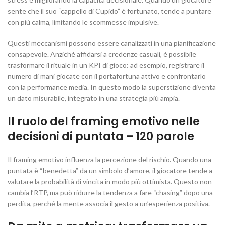
sente che il suo “cappello di Cupido” è fortunato, tende a puntare
con più calma, limitando le scommesse impulsive.
Questi meccanismi possono essere canalizzati in una pianificazione
consapevole. Anziché affidarsi a credenze casuali, è possibile
trasformare il rituale in un KPI di gioco: ad esempio, registrare il
numero di mani giocate con il portafortuna attivo e confrontarlo
con la performance media. In questo modo la superstizione diventa
un dato misurabile, integrato in una strategia più ampia.
Il ruolo del framing emotivo nelle
decisioni di puntata – 120 parole
Il framing emotivo influenza la percezione del rischio. Quando una
puntata è “benedetta” da un simbolo d’amore, il giocatore tende a
valutare la probabilità di vincita in modo più ottimista. Questo non
cambia l’RTP, ma può ridurre la tendenza a fare “chasing” dopo una
perdita, perché la mente associa il gesto a un’esperienza positiva.