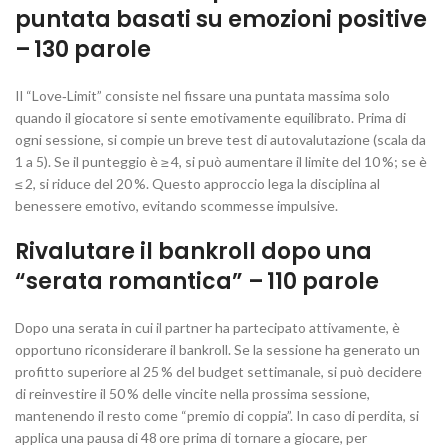
puntata basati su emozioni positive
– 130 parole
Il “Love‑Limit” consiste nel fissare una puntata massima solo
quando il giocatore si sente emotivamente equilibrato. Prima di
ogni sessione, si compie un breve test di autovalutazione (scala da
1 a 5). Se il punteggio è ≥ 4, si può aumentare il limite del 10 %; se è
≤ 2, si riduce del 20 %. Questo approccio lega la disciplina al
benessere emotivo, evitando scommesse impulsive.
Rivalutare il bankroll dopo una
“serata romantica” – 110 parole
Dopo una serata in cui il partner ha partecipato attivamente, è
opportuno riconsiderare il bankroll. Se la sessione ha generato un
profitto superiore al 25 % del budget settimanale, si può decidere
di reinvestire il 50 % delle vincite nella prossima sessione,
mantenendo il resto come “premio di coppia”. In caso di perdita, si
applica una pausa di 48 ore prima di tornare a giocare, per