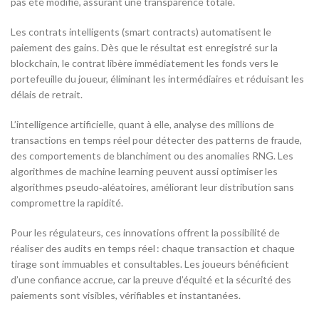
pas été modifié, assurant une transparence totale.
Les contrats intelligents (smart contracts) automatisent le
paiement des gains. Dès que le résultat est enregistré sur la
blockchain, le contrat libère immédiatement les fonds vers le
portefeuille du joueur, éliminant les intermédiaires et réduisant les
délais de retrait.
L’intelligence artificielle, quant à elle, analyse des millions de
transactions en temps réel pour détecter des patterns de fraude,
des comportements de blanchiment ou des anomalies RNG. Les
algorithmes de machine learning peuvent aussi optimiser les
algorithmes pseudo‑aléatoires, améliorant leur distribution sans
compromettre la rapidité.
Pour les régulateurs, ces innovations offrent la possibilité de
réaliser des audits en temps réel : chaque transaction et chaque
tirage sont immuables et consultables. Les joueurs bénéficient
d’une confiance accrue, car la preuve d’équité et la sécurité des
paiements sont visibles, vérifiables et instantanées.