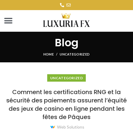
SERVICE AREA
MINI MARKETS
CONTACT US
Blog
HOME
UNCATEGORIZED
UNCATEGORIZED
Comment les certifications RNG et la
sécurité des paiements assurent l’équité
des jeux de casino en ligne pendant les
fêtes de Pâques
Web Solutions