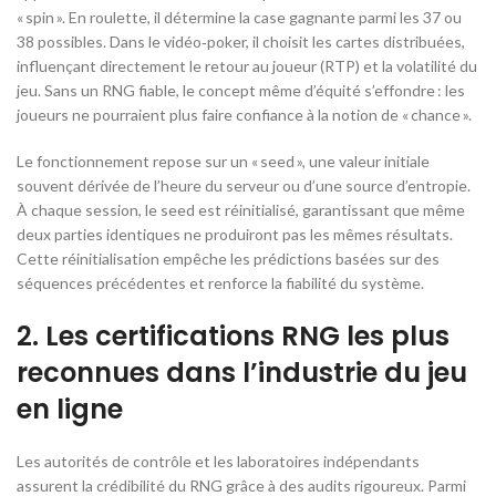
« spin ». En roulette, il détermine la case gagnante parmi les 37 ou
38 possibles. Dans le vidéo‑poker, il choisit les cartes distribuées,
influençant directement le retour au joueur (RTP) et la volatilité du
jeu. Sans un RNG fiable, le concept même d’équité s’effondre : les
joueurs ne pourraient plus faire confiance à la notion de « chance ».
Le fonctionnement repose sur un « seed », une valeur initiale
souvent dérivée de l’heure du serveur ou d’une source d’entropie.
À chaque session, le seed est réinitialisé, garantissant que même
deux parties identiques ne produiront pas les mêmes résultats.
Cette réinitialisation empêche les prédictions basées sur des
séquences précédentes et renforce la fiabilité du système.
2. Les certifications RNG les plus
reconnues dans l’industrie du jeu
en ligne
Les autorités de contrôle et les laboratoires indépendants
assurent la crédibilité du RNG grâce à des audits rigoureux. Parmi