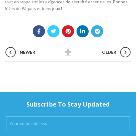
tout en rappelant les exigences de sécurité essentielles. Bonnes
fêtes de Pâques et bons jeux !
NEWER
OLDER
Subscribe To Stay Updated