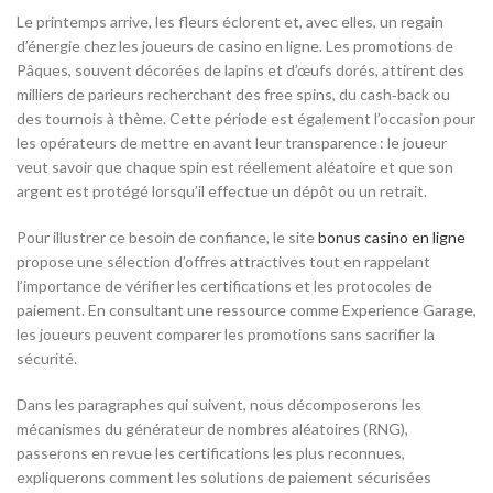
Le printemps arrive, les fleurs éclorent et, avec elles, un regain
d’énergie chez les joueurs de casino en ligne. Les promotions de
Pâques, souvent décorées de lapins et d’œufs dorés, attirent des
milliers de parieurs recherchant des free spins, du cash‑back ou
des tournois à thème. Cette période est également l’occasion pour
les opérateurs de mettre en avant leur transparence : le joueur
veut savoir que chaque spin est réellement aléatoire et que son
argent est protégé lorsqu’il effectue un dépôt ou un retrait.
Pour illustrer ce besoin de confiance, le site
bonus casino en ligne
propose une sélection d’offres attractives tout en rappelant
l’importance de vérifier les certifications et les protocoles de
paiement. En consultant une ressource comme Experience Garage,
les joueurs peuvent comparer les promotions sans sacrifier la
sécurité.
Dans les paragraphes qui suivent, nous décomposerons les
mécanismes du générateur de nombres aléatoires (RNG),
passerons en revue les certifications les plus reconnues,
expliquerons comment les solutions de paiement sécurisées